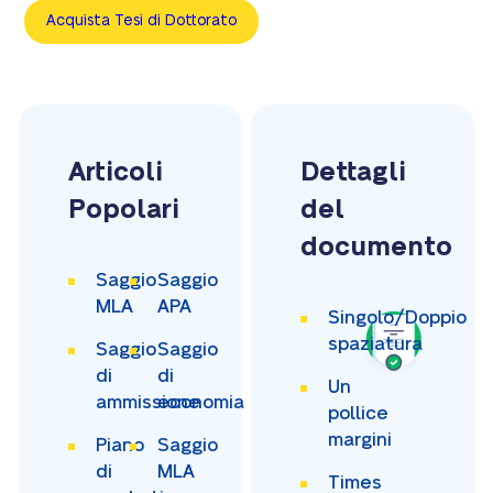
Acquista Tesi di Dottorato
Articoli
Dettagli
Popolari
del
documento
Saggio
Saggio
MLA
APA
Singolo/Doppio
spaziatura
Saggio
Saggio
di
di
Un
ammissione
economia
pollice
margini
Piano
Saggio
di
MLA
Times