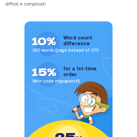
difficili e complicati
10%
Word count
difference
300 words/page instead of 270
15%
for a 1st-time
order
With code mypapers15
25