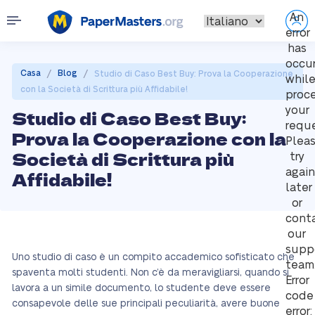
An
error
has
occu
/
/
Casa
Blog
Studio di Caso Best Buy: Prova la Cooperazione
whil
con la Società di Scrittura più Affidabile!
proc
your
Studio di Caso Best Buy:
reque
Prova la Cooperazione con la
Plea
Società di Scrittura più
try
again
Affidabile!
later
or
cont
our
supp
Uno studio di caso è un compito accademico sofisticato che
team
spaventa molti studenti. Non c’è da meravigliarsi, quando si
Error
lavora a un simile documento, lo studente deve essere
code
consapevole delle sue principali peculiarità, avere buone
error: