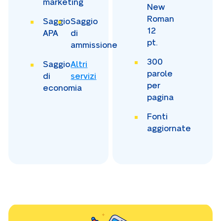
marketing
New
Roman
Saggio
Saggio
12
APA
di
pt.
ammissione
300
Saggio
Altri
parole
di
servizi
per
economia
pagina
Fonti
aggiornate