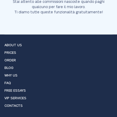
Stai attento alle commissioni nascoste quando paghi
qualcuno per fare il mio lavoro.
Ti diamo tutte queste funzionalità gratuitamente!
ABOUT US
PRICES
ORDER
BLOG
WHY US
FAQ
FREE ESSAYS
VIP SERVICES
CONTACTS