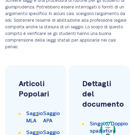
Scrivere saggi è una procedura di routine per gli studenti di
giurisprudenza. Potrebbero essere interrogati o forniti di un
argomento specifico. In alcuni casi, scelgono l’argomento da
soli. Sostenere l’esame di abilitazione alla professione legale
comporta anche la stesura di un saggio. Lo scopo di questo
compito è verificare se gli studenti hanno una buona
comprensione delle leggi statali per applicarle nei casi
penali.
Articoli
Dettagli
Popolari
del
documento
Saggio
Saggio
MLA
APA
Singolo/Doppio
spaziatura
Saggio
Saggio