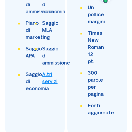
di
di
Un
ammissione
economia
pollice
margini
Piano
Saggio
di
MLA
Times
marketing
New
Roman
Saggio
Saggio
12
APA
di
pt.
ammissione
300
Saggio
Altri
parole
di
servizi
per
economia
pagina
Fonti
aggiornate