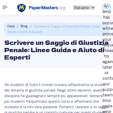
An
error
has
occu
/
/
Casa
Blog
Scrivere un Saggio di Giustizia Penale: Linee
whil
Guida e Aiuto di Esperti
proc
your
Scrivere un Saggio di Giustizia
reque
Penale: Linee Guida e Aiuto di
Plea
Esperti
try
again
later
or
cont
our
Gli studenti di tutto il mondo trovano affascinante lo studio
supp
del sistema di giustizia penale. Negli ultimi decenni, questa
team
disciplina ha guadagnato sempre più appassionati. Sempre
Error
più studenti frequentano questo corso e affermano che
code
studiarlo è la loro vera passione. Pertanto, lavorare a un saggio
error:
di giustizia penale è un compito comune per quegli studenti