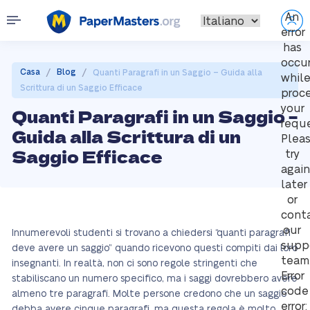
An
error
has
occu
/
/
Casa
Blog
Quanti Paragrafi in un Saggio – Guida alla
whil
Scrittura di un Saggio Efficace
proc
your
Quanti Paragrafi in un Saggio –
reque
Guida alla Scrittura di un
Plea
Saggio Efficace
try
again
later
or
cont
our
Innumerevoli studenti si trovano a chiedersi “quanti paragrafi
supp
deve avere un saggio” quando ricevono questi compiti dai loro
team
insegnanti. In realtà, non ci sono regole stringenti che
Error
stabiliscano un numero specifico, ma i saggi dovrebbero avere
code
almeno tre paragrafi. Molte persone credono che un saggio
error:
debba avere cinque paragrafi, ma questa regola è molto