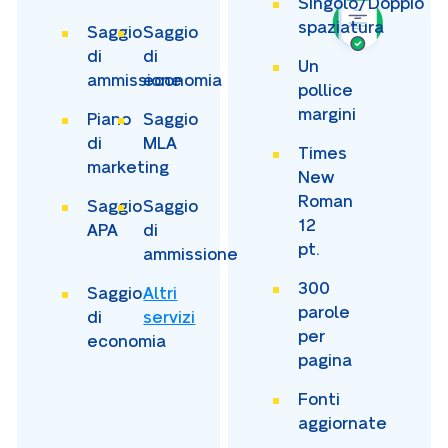
Singolo/Doppio
spaziatura
Saggio
Saggio
di
di
Un
ammissione
economia
pollice
margini
Piano
Saggio
di
MLA
Times
marketing
New
Roman
Saggio
Saggio
12
APA
di
pt.
ammissione
300
Saggio
Altri
parole
di
servizi
per
economia
pagina
Fonti
aggiornate