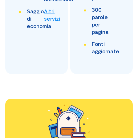
300
Saggio
Altri
parole
di
servizi
per
economia
pagina
Fonti
aggiornate