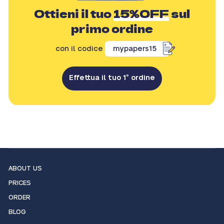
Ottieni il tuo
15%OFF
sul
primo ordine
con il codice
mypapers15
Effettua il tuo 1° ordine
ABOUT US
PRICES
ORDER
BLOG