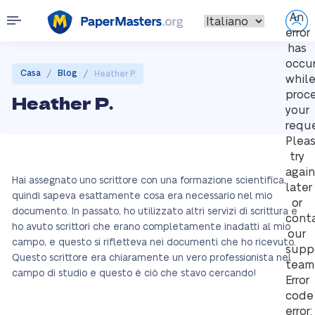
An
error
has
occu
/
/
Casa
Blog
Heather P.
whil
proc
Heather P.
your
reque
Plea
try
again
Hai assegnato uno scrittore con una formazione scientifica,
later
quindi sapeva esattamente cosa era necessario nel mio
or
documento. In passato, ho utilizzato altri servizi di scrittura e
cont
ho avuto scrittori che erano completamente inadatti al mio
our
campo, e questo si rifletteva nei documenti che ho ricevuto.
supp
Questo scrittore era chiaramente un vero professionista nel
team
campo di studio e questo è ciò che stavo cercando!
Error
code
error: