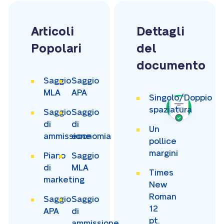
Articoli
Dettagli
Popolari
del
documento
Saggio
Saggio
MLA
APA
Singolo/Doppio
spaziatura
Saggio
Saggio
di
di
Un
ammissione
economia
pollice
margini
Piano
Saggio
di
MLA
Times
marketing
New
Roman
Saggio
Saggio
12
APA
di
pt.
ammissione