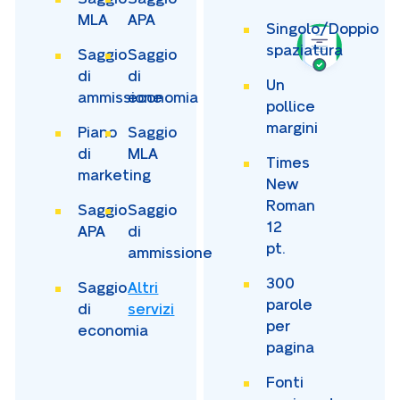
MLA
APA
Singolo/Doppio
spaziatura
Saggio
Saggio
di
di
Un
ammissione
economia
pollice
margini
Piano
Saggio
di
MLA
Times
marketing
New
Roman
Saggio
Saggio
12
APA
di
pt.
ammissione
300
Saggio
Altri
parole
di
servizi
per
economia
pagina
Fonti