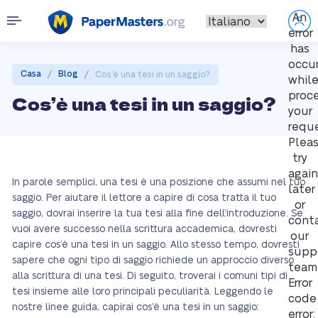
An
error
has
occu
/
/
Casa
Blog
Cos’è una tesi in un saggio?
whil
proc
Cos’è una tesi in un saggio?
your
reque
Plea
try
again
In parole semplici, una tesi è una posizione che assumi nel tuo
later
saggio. Per aiutare il lettore a capire di cosa tratta il tuo
or
saggio, dovrai inserire la tua tesi alla fine dell’introduzione. Se
cont
vuoi avere successo nella scrittura accademica, dovresti
our
capire cos’è una tesi in un saggio. Allo stesso tempo, dovresti
supp
sapere che ogni tipo di saggio richiede un approccio diverso
team
alla scrittura di una tesi. Di seguito, troverai i comuni tipi di
Error
tesi insieme alle loro principali peculiarità. Leggendo le
code
nostre linee guida, capirai cos’è una tesi in un saggio:
error: