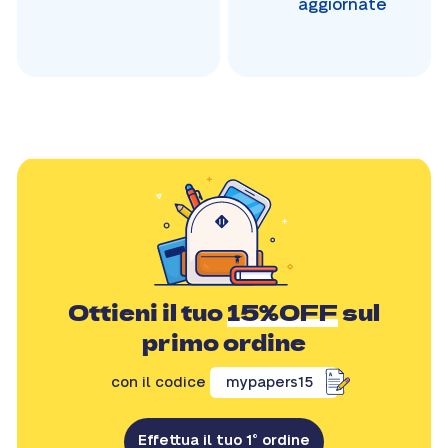
aggiornate
Ottieni il tuo
15%OFF
sul
primo ordine
con il codice
mypapers15
Effettua il tuo 1° ordine