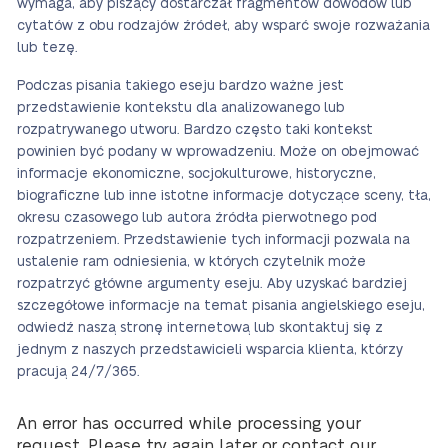
wymaga, aby piszący dostarczał fragmentów dowodów lub
cytatów z obu rodzajów źródeł, aby wsparć swoje rozważania
lub tezę.
Podczas pisania takiego eseju bardzo ważne jest
przedstawienie kontekstu dla analizowanego lub
rozpatrywanego utworu. Bardzo często taki kontekst
powinien być podany w wprowadzeniu. Może on obejmować
informacje ekonomiczne, socjokulturowe, historyczne,
biograficzne lub inne istotne informacje dotyczące sceny, tła,
okresu czasowego lub autora źródła pierwotnego pod
rozpatrzeniem. Przedstawienie tych informacji pozwala na
ustalenie ram odniesienia, w których czytelnik może
rozpatrzyć główne argumenty eseju. Aby uzyskać bardziej
szczegółowe informacje na temat pisania angielskiego eseju,
odwiedź naszą stronę internetową lub skontaktuj się z
jednym z naszych przedstawicieli wsparcia klienta, którzy
pracują 24/7/365.
An error has occurred while processing your
request. Please try again later or contact our