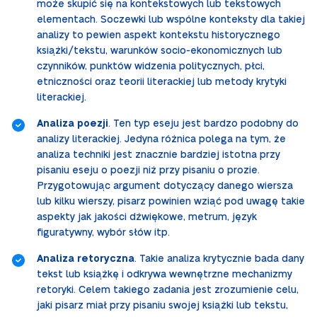
może skupić się na kontekstowych lub tekstowych
elementach. Soczewki lub wspólne konteksty dla takiej
analizy to pewien aspekt kontekstu historycznego
książki/tekstu, warunków socio-ekonomicznych lub
czynników, punktów widzenia politycznych, płci,
etniczności oraz teorii literackiej lub metody krytyki
literackiej.
Analiza poezji
. Ten typ eseju jest bardzo podobny do
analizy literackiej. Jedyna różnica polega na tym, że
analiza techniki jest znacznie bardziej istotna przy
pisaniu eseju o poezji niż przy pisaniu o prozie.
Przygotowując argument dotyczący danego wiersza
lub kilku wierszy, pisarz powinien wziąć pod uwagę takie
aspekty jak jakości dźwiękowe, metrum, język
figuratywny, wybór słów itp.
Analiza retoryczna
. Takie analiza krytycznie bada dany
tekst lub książkę i odkrywa wewnętrzne mechanizmy
retoryki. Celem takiego zadania jest zrozumienie celu,
jaki pisarz miał przy pisaniu swojej książki lub tekstu,