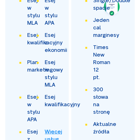
Esej
Esej
Single/Double
w
w
spacje
stylu
stylu
Jeden
MLA
APA
cal
Esej
Esej
marginesy
kwalifikacyjny
z
Times
ekonomii
New
Plan
Esej
Roman
marketingowy
w
12
stylu
pt.
MLA
300
Esej
Esej
słowa
w
kwalifikacyjny
na
stylu
stronę
APA
Aktualne
Esej
Więcej
źródła
z
usług