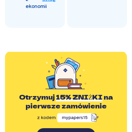
ekonomii
Otrzymuj
15% ZNIŻKI
na
pierwsze zamówienie
z kodem
mypapers15