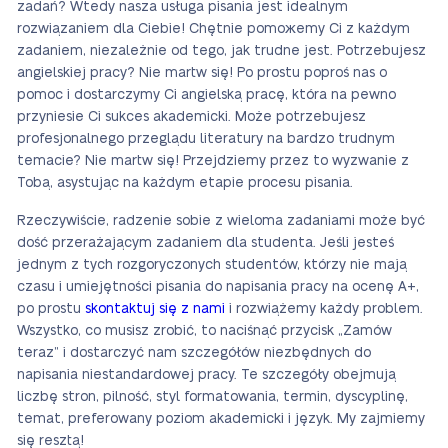
zadań? Wtedy nasza usługa pisania jest idealnym
rozwiązaniem dla Ciebie! Chętnie pomожemy Ci z każdym
zadaniem, niezależnie od tego, jak trudne jest. Potrzebujesz
angielskiej pracy? Nie martw się! Po prostu poproś nas o
pomoc i dostarczymy Ci angielską pracę, która na pewno
przyniesie Ci sukces akademicki. Może potrzebujesz
profesjonalnego przeglądu literatury na bardzo trudnym
temacie? Nie martw się! Przejdziemy przez to wyzwanie z
Tobą, asystując na każdym etapie procesu pisania.
Rzeczywiście, radzenie sobie z wieloma zadaniami może być
dość przerażającym zadaniem dla studenta. Jeśli jesteś
jednym z tych rozgoryczonych studentów, którzy nie mają
czasu i umiejętności pisania do napisania pracy na ocenę A+,
po prostu
skontaktuj się z nami
i rozwiążemy każdy problem.
Wszystko, co musisz zrobić, to naciśnąć przycisk „Zamów
teraz” i dostarczyć nam szczegółów niezbędnych do
napisania niestandardowej pracy. Te szczegóły obejmują
liczbę stron, pilność, styl formatowania, termin, dyscyplinę,
temat, preferowany poziom akademicki i język. My zajmiemy
się resztą!