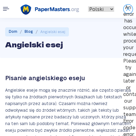
An
error
has
occu
/
/
Dom
Blog
Angielski esej
whil
proc
Angielski esej
your
reque
Plea
try
again
Pisanie angielskiego eseju
later
or
Angielskie eseje mogą się znacznie różnić, ale często opierają
cont
się tylko na źródłach pierwotnych (książkach lub tekstach
our
napisanych przez autora). Czasami można również
supp
odwoływać się do źródeł wtórnych, takich jak teksty lub
team
artykuły napisane przez badaczy lub uczonych, którzy piszą
Error
na ten sam lub podobny temat. Ponieważ głównym tematem
code
eseju powinno być zwykle źródło pierwotne, większość zadań
error: