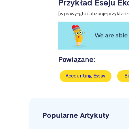
Przykład Eseju E
[wprawy-globalizacji-przykla
Powiązane:
Accounting Essay
B
Popularne Artykuły