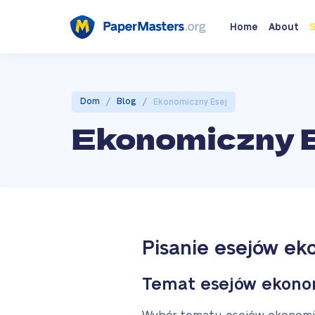
Home
About
S
/
/
Dom
Blog
Ekonomiczny Esej
Ekonomiczny 
Pisanie esejów e
Temat esejów ekono