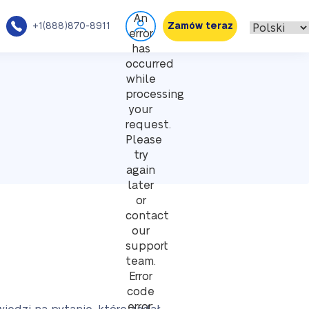
An
+1(888)870-8911
Zamów teraz
error
has
occurred
while
processing
your
request.
Please
try
again
later
or
contact
our
support
team.
Error
code
error: