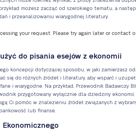
znych może również wynikać z próby znalezienia odpowi
a przykład możesz zacząć od szerokiego tematu, a następ
ń i przeanalizowaniu wiarygodnej literatury.
cessing your request. Please try again later or contact 
użyć do pisania esejów z ekonomii
go koncepcji dotyczącej sposobu, w jaki zamierzasz od
 się do różnych źródeł i literatury, aby wsparć i uzupeł
ufane i wiarygodne. Na przykład, Przewodnik Badawczy B
ewodnik przygotowany wyłącznie dla dziedziny ekonomii.
mogą Ci pomóc w znalezieniu źródeł związanych z wybra
, bankowość lub finanse.
u Ekonomicznego