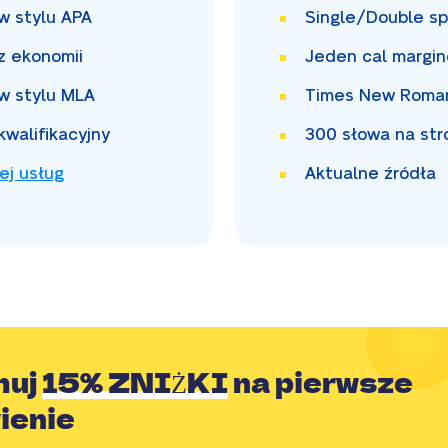
 w stylu APA
Single/Double
sp
z ekonomii
Jeden cal
margin
 w stylu MLA
Times New Rom
kwalifikacyjny
300
słowa na str
ej usług
Aktualne źródła
muj
15% ZNIŻKI
na pierwsze
ienie