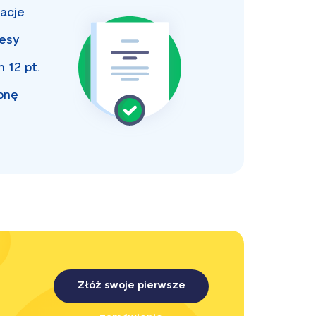
acje
esy
an
12 pt.
onę
Złóż swoje pierwsze