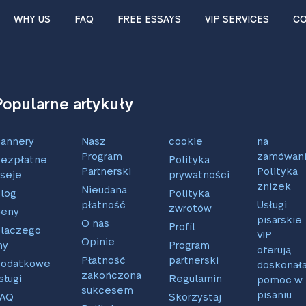
WHY US
FAQ
FREE ESSAYS
VIP SERVICES
CO
Popularne artykuły
annery
Nasz
cookie
na
Program
zamówani
ezpłatne
Polityka
Partnerski
Polityka
seje
prywatności
zniżek
Nieudana
log
Polityka
płatność
Usługi
zwrotów
eny
pisarskie
O nas
Profil
laczego
VIP
Opinie
my
Program
oferują
Płatność
partnerski
odatkowe
doskonał
zakończona
sługi
Regulamin
pomoc w
sukcesem
pisaniu
FAQ
Skorzystaj