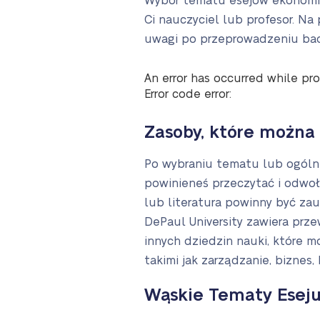
Wybór tematu esejów ekonomic
Ci nauczyciel lub profesor. N
uwagi po przeprowadzeniu bada
An error has occurred while pro
Error code error:
Zasoby, które można 
Po wybraniu tematu lub ogólne
powinieneś przeczytać i odwołać
lub literatura powinny być za
DePaul University zawiera prz
innych dziedzin nauki, które 
takimi jak zarządzanie, biznes
Wąskie Tematy Esej