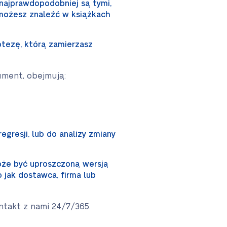
 najprawdopodobniej są tymi,
 możesz znaleźć w książkach
tezę, którą zamierzasz
ument, obejmują:
gresji, lub do analizy zmiany
oże być uproszczoną wersją
jak dostawca, firma lub
ntakt z nami 24/7/365.