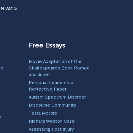
NTACTS
Free Essays
Movie Adaptation of the
e:
Shakespeare’s Book Romeo
and Juliet
Personal Leadership
Reflective Paper
Autism Spectrum Disorder
Discourse Community
Tesla Motors
ą
Richard Weston Case
Assessing Post Injury