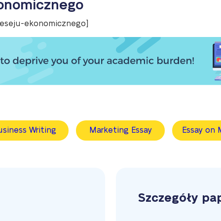
konomicznego
d-eseju-ekonomicznego]
usiness Writing
Marketing Essay
Essay on 
Szczegóły pa