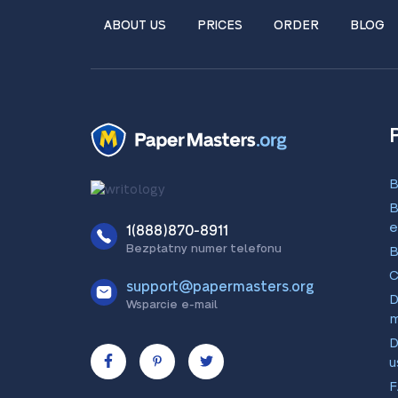
ABOUT US
PRICES
ORDER
BLOG
B
B
e
1(888)870-8911
Bezpłatny numer telefonu
B
C
support@papermasters.org
D
Wsparcie e-mail
D
u