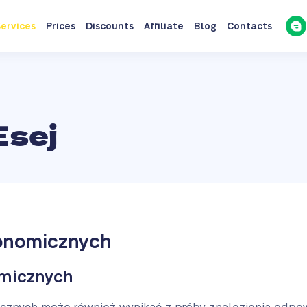
ervices
Prices
Discounts
Affiliate
Blog
Contacts
Esej
konomicznych
micznych