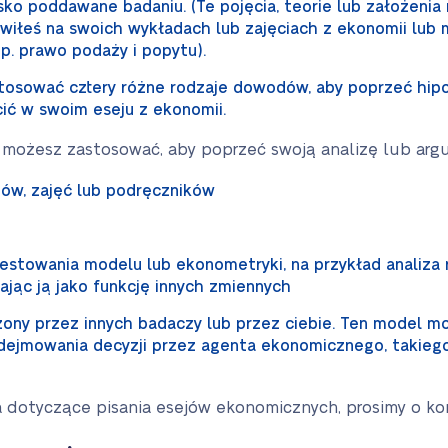
sko poddawane badaniu. (Te pojęcia, teorie lub założenia
wiłeś na swoich wykładach lub zajęciach z ekonomii lub
np. prawo podaży i popytu).
osować cztery różne rodzaje dowodów, aby poprzeć hipo
ć w swoim eseju z ekonomii.
 możesz zastosować, aby poprzeć swoją analizę lub arg
dów, zajęć lub podręczników
towania modelu lub ekonometryki, na przykład analiza re
iając ją jako funkcję innych zmiennych
ny przez innych badaczy lub przez ciebie. Ten model m
dejmowania decyzji przez agenta ekonomicznego, takiego 
ia dotyczące pisania esejów ekonomicznych, prosimy o ko