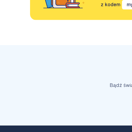
z kodem
m
Bądź świ