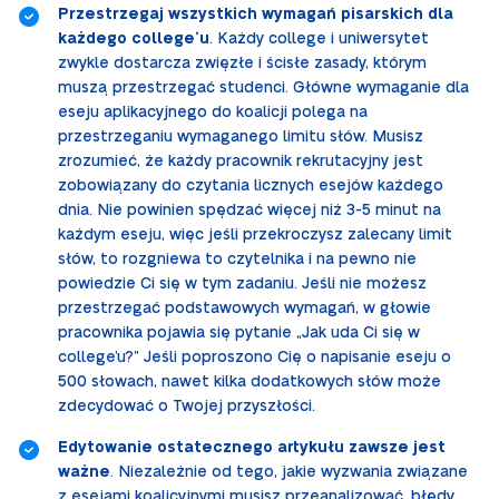
Przestrzegaj wszystkich wymagań pisarskich dla
każdego college’u
. Każdy college i uniwersytet
zwykle dostarcza zwięzłe i ścisłe zasady, którym
muszą przestrzegać studenci. Główne wymaganie dla
eseju aplikacyjnego do koalicji polega na
przestrzeganiu wymaganego limitu słów. Musisz
zrozumieć, że każdy pracownik rekrutacyjny jest
zobowiązany do czytania licznych esejów każdego
dnia. Nie powinien spędzać więcej niż 3-5 minut na
każdym eseju, więc jeśli przekroczysz zalecany limit
słów, to rozgniewa to czytelnika i na pewno nie
powiedzie Ci się w tym zadaniu. Jeśli nie możesz
przestrzegać podstawowych wymagań, w głowie
pracownika pojawia się pytanie „Jak uda Ci się w
college’u?” Jeśli poproszono Cię o napisanie eseju o
500 słowach, nawet kilka dodatkowych słów może
zdecydować o Twojej przyszłości.
Edytowanie ostatecznego artykułu zawsze jest
ważne
. Niezależnie od tego, jakie wyzwania związane
z esejami koalicyjnymi musisz przeanalizować, błędy