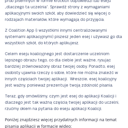
prób pisemnych w formie krótkich odpowiedzi lub eseju
„dlaczego ta uczelnia”. Sprawdź strony z wymaganiami
aplikacyjnymi swoich szkół, aby dowiedzieć się więcej o
rodzajach materiałów, które wymagają do przyjęcia.
Z Coalition App (i wszystkimi innymi centralizowanymi
systemami aplikacyjnymi) piszesz jeden esej i używasz go dla
wszystkich szkół, do których aplikujesz.
Celem eseju koalicyjnego jest dostarczenie uczelniom
lepszego obrazu tego, co dla ciebie jest ważne, rysując
bardziej zrównoważony obraz twojej osoby. Ponadto, esej
osobisty ujawnia rzeczy o sobie, które nie można znaleźć w
innych częściach twojej aplikacji. Wreszcie, esej koalicyjny
jest ważny, ponieważ prezentuje twoją zdolność pisania.
Teraz, gdy omówiliśmy, czym jest esej do aplikacji Koalicji i
dlaczego jest tak ważną częścią twojej aplikacji do uczelni,
rzućmy okiem na pytania do eseju aplikacji Koalicji.
Poniżej znajdziesz więcej przydatnych informacji na temat
pisania aplikacji w formacie wideo: