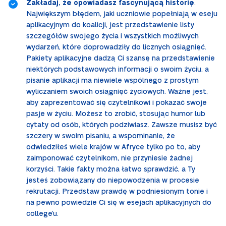
Zakładaj, że opowiadasz fascynującą historię
.
Największym błędem, jaki uczniowie popełniają w eseju
aplikacyjnym do koalicji, jest przedstawienie listy
szczegółów swojego życia i wszystkich możliwych
wydarzeń, które doprowadziły do licznych osiągnięć.
Pakiety aplikacyjne dadzą Ci szansę na przedstawienie
niektórych podstawowych informacji o swoim życiu, a
pisanie aplikacji ma niewiele wspólnego z prostym
wyliczaniem swoich osiągnięć życiowych. Ważne jest,
aby zaprezentować się czytelnikowi i pokazać swoje
pasje w życiu. Możesz to zrobić, stosując humor lub
cytaty od osób, których podziwiasz. Zawsze musisz być
szczery w swoim pisaniu, a wspominanie, że
odwiedziłeś wiele krajów w Afryce tylko po to, aby
zaimponować czytelnikom, nie przyniesie żadnej
korzyści. Takie fakty można łatwo sprawdzić, a Ty
jesteś zobowiązany do niepowodzenia w procesie
rekrutacji. Przedstaw prawdę w podniesionym tonie i
na pewno powiedzie Ci się w esejach aplikacyjnych do
college’u.