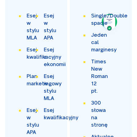
Esej
Esej
Single/Double
w
w
spacje
stylu
stylu
Jeden
MLA
APA
cal
Esej
Esej
marginesy
kwalifikacyjny
z
Times
ekonomii
New
Plan
Esej
Roman
marketingowy
w
12
stylu
pt.
MLA
300
Esej
Esej
słowa
w
kwalifikacyjny
na
stylu
stronę
APA
Aktualne