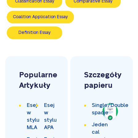
Classification Essay
Comparative Essay
Coalition Application Essay
Definition Essay
Popularne
Szczegóły
Artykuły
papieru
Esej
Esej
Single/Double
w
w
spacje
stylu
stylu
Jeden
MLA
APA
cal