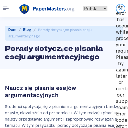
An
error
has
occu
/
/
Dom
Blog
Porady dotyczące pisania eseju
whil
argumentacyjnego
proc
your
Porady dotyczące pisania
reque
eseju argumentacyjnego
Plea
try
again
later
or
Naucz się pisania esejów
cont
argumentacyjnych
our
supp
Studenci spotykają się z pisaniem argumentacyjnym bardzo
team
często, niezależnie od przedmiotu. W tym rodzaju pisania
Error
należy przedstawić argument i zaproponować rozwiązanie
code
tematu. W tym przypadku, porady dotyczące pisania esejów
error: