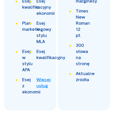
Esej
Esej
marginesy
kwalifikacyjny
z
Times
ekonomii
New
Plan
Esej
Roman
marketingowy
w
12
stylu
pt.
MLA
300
Esej
Esej
słowa
w
kwalifikacyjny
na
stylu
stronę
APA
Aktualne
Esej
Więcej
źródła
z
usług
ekonomii