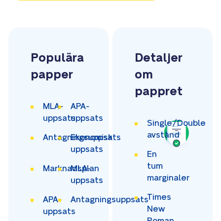
Populära
Detaljer
papper
om
pappret
MLA-
APA-
uppsats
uppsats
Single/Double
avstånd
Antagningsuppsats
Ekonomisk
uppsats
En
tum
Marknadsplan
MLA-
marginaler
uppsats
Times
APA-
Antagningsuppsats
New
uppsats
Roman