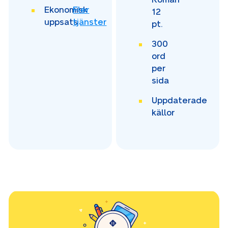
Ekonomisk
Fler
12
uppsats
tjänster
pt.
300
ord
per
sida
Uppdaterade
källor