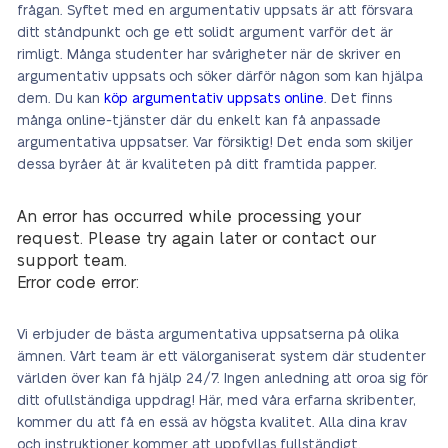
frågan. Syftet med en argumentativ uppsats är att försvara
ditt ståndpunkt och ge ett solidt argument varför det är
rimligt. Många studenter har svårigheter när de skriver en
argumentativ uppsats och söker därför någon som kan hjälpa
dem. Du kan
köp argumentativ uppsats online
. Det finns
många online-tjänster där du enkelt kan få anpassade
argumentativa uppsatser. Var försiktig! Det enda som skiljer
dessa byråer åt är kvaliteten på ditt framtida papper.
An error has occurred while processing your
request. Please try again later or contact our
support team.
Error code error:
Vi erbjuder de bästa argumentativa uppsatserna på olika
ämnen. Vårt team är ett välorganiserat system där studenter
världen över kan få hjälp 24/7. Ingen anledning att oroa sig för
ditt ofullständiga uppdrag! Här, med våra erfarna skribenter,
kommer du att få en essä av högsta kvalitet. Alla dina krav
och instruktioner kommer att uppfyllas fullständigt.