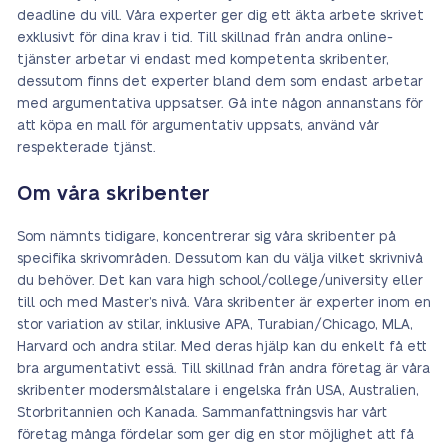
deadline du vill. Våra experter ger dig ett äkta arbete skrivet
exklusivt för dina krav i tid. Till skillnad från andra online-
tjänster arbetar vi endast med kompetenta skribenter,
dessutom finns det experter bland dem som endast arbetar
med argumentativa uppsatser. Gå inte någon annanstans för
att köpa en mall för argumentativ uppsats, använd vår
respekterade tjänst.
Om våra skribenter
Som nämnts tidigare, koncentrerar sig våra skribenter på
specifika skrivområden. Dessutom kan du välja vilket skrivnivå
du behöver. Det kan vara high school/college/university eller
till och med Master’s nivå. Våra skribenter är experter inom en
stor variation av stilar, inklusive APA, Turabian/Chicago, MLA,
Harvard och andra stilar. Med deras hjälp kan du enkelt få ett
bra argumentativt essä. Till skillnad från andra företag är våra
skribenter modersmålstalare i engelska från USA, Australien,
Storbritannien och Kanada. Sammanfattningsvis har vårt
företag många fördelar som ger dig en stor möjlighet att få