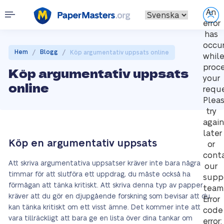
An
error
has
occu
/
/
Hem
Blogg
Köp argumentativ uppsats online
whil
proc
Köp argumentativ uppsats
your
online
reque
Plea
try
again
later
Köp en argumentativ uppsats
or
cont
Att skriva argumentativa uppsatser kräver inte bara några
our
timmar för att slutföra ett uppdrag, du måste också ha
supp
förmågan att tänka kritiskt. Att skriva denna typ av papper
team
kräver att du gör en djupgående forskning som bevisar att du
Error
kan tänka kritiskt om ett visst ämne. Det kommer inte att
code
vara tillräckligt att bara ge en lista över dina tankar om
error: