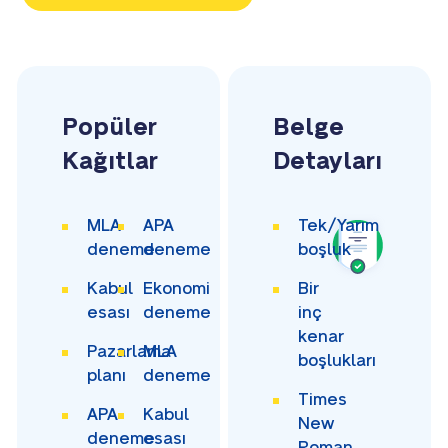
Popüler
Belge
Kağıtlar
Detayları
MLA
APA
Tek/Yarım
deneme
deneme
boşluk
Kabul
Ekonomi
Bir
esası
deneme
inç
kenar
Pazarlama
MLA
boşlukları
planı
deneme
Times
APA
Kabul
New
deneme
esası
Roman