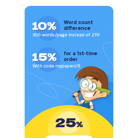
10%
Word count
difference
300 words/page instead of 270
15%
for a 1st-time
order
With code mypapers15
25
%