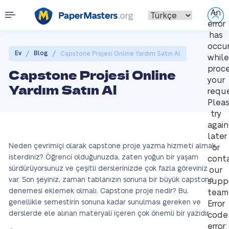
An
error
has
occu
/
/
Ev
Blog
Capstone Projesi Online Yardım Satın Al
while
proce
Capstone Projesi Online
your
Yardım Satın Al
reque
Plea
try
again
later
Neden çevrimiçi olarak capstone proje yazma hizmeti almak
or
isterdiniz? Öğrenci olduğunuzda, zaten yoğun bir yaşam
cont
sürdürüyorsunuz ve çeşitli derslerinizde çok fazla göreviniz
our
var. Son şeyiniz, zaman tablanızın sonuna bir büyük capstone
supp
denemesi eklemek olmalı. Capstone proje nedir? Bu,
team
genellikle semestirin sonuna kadar sunulması gereken ve
Error
derslerde ele alınan materyali içeren çok önemli bir yazıdır.
code
error: