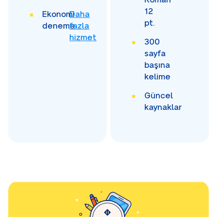
12
Ekonomi
Daha
pt.
deneme
fazla
hizmet
300
sayfa
başına
kelime
Güncel
kaynaklar