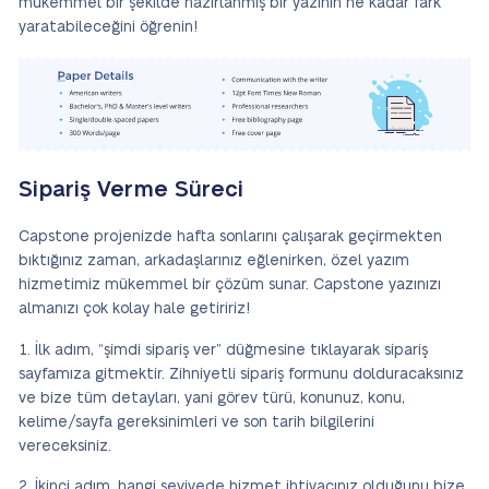
mükemmel bir şekilde hazırlanmış bir yazının ne kadar fark
yaratabileceğini öğrenin!
Sipariş Verme Süreci
Capstone projenizde hafta sonlarını çalışarak geçirmekten
bıktığınız zaman, arkadaşlarınız eğlenirken, özel yazım
hizmetimiz mükemmel bir çözüm sunar. Capstone yazınızı
almanızı çok kolay hale getiririz!
İlk adım, “şimdi sipariş ver” düğmesine tıklayarak sipariş
sayfamıza gitmektir. Zihniyetli sipariş formunu dolduracaksınız
ve bize tüm detayları, yani görev türü, konunuz, konu,
kelime/sayfa gereksinimleri ve son tarih bilgilerini
vereceksiniz.
İkinci adım, hangi seviyede hizmet ihtiyacınız olduğunu bize