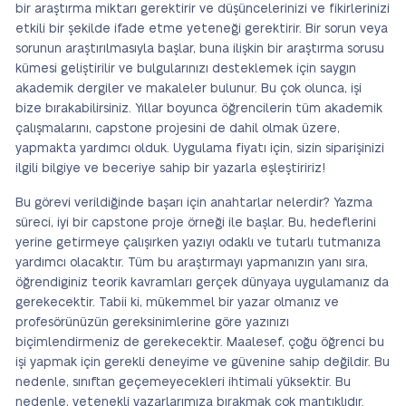
bir araştırma miktarı gerektirir ve düşüncelerinizi ve fikirlerinizi
etkili bir şekilde ifade etme yeteneği gerektirir. Bir sorun veya
sorunun araştırılmasıyla başlar, buna ilişkin bir araştırma sorusu
kümesi geliştirilir ve bulgularınızı desteklemek için saygın
akademik dergiler ve makaleler bulunur. Bu çok olunca, işi
bize bırakabilirsiniz. Yıllar boyunca öğrencilerin tüm akademik
çalışmalarını, capstone projesini de dahil olmak üzere,
yapmakta yardımcı olduk. Uygulama fiyatı için, sizin siparişinizi
ilgili bilgiye ve beceriye sahip bir yazarla eşleştiririz!
Bu görevi verildiğinde başarı için anahtarlar nelerdir? Yazma
süreci, iyi bir capstone proje örneği ile başlar. Bu, hedeflerini
yerine getirmeye çalışırken yazıyı odaklı ve tutarlı tutmanıza
yardımcı olacaktır. Tüm bu araştırmayı yapmanızın yanı sıra,
öğrendiginiz teorik kavramları gerçek dünyaya uygulamanız da
gerekecektir. Tabii ki, mükemmel bir yazar olmanız ve
profesörünüzün gereksinimlerine göre yazınızı
biçimlendirmeniz de gerekecektir. Maalesef, çoğu öğrenci bu
işi yapmak için gerekli deneyime ve güvenine sahip değildir. Bu
nedenle, sınıftan geçemeyecekleri ihtimali yüksektir. Bu
nedenle, yetenekli yazarlarımıza bırakmak çok mantıklıdır.