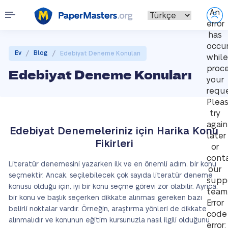
An
error
has
occu
/
/
Ev
Blog
Edebiyat Deneme Konuları
while
proce
Edebiyat Deneme Konuları
your
reque
Plea
try
again
Edebiyat Denemeleriniz için Harika Konu
later
Fikirleri
or
cont
Literatür denemesini yazarken ilk ve en önemli adım, bir konu
our
seçmektir. Ancak, seçilebilecek çok sayıda literatür deneme
supp
konusu olduğu için, iyi bir konu seçme görevi zor olabilir. Ayrıca,
team
bir konu ve başlık seçerken dikkate alınması gereken bazı
Error
belirli noktalar vardır. Örneğin, araştırma yönleri de dikkate
code
alınmalıdır ve konunun eğitim kursunuzla nasıl ilgili olduğunu
error: