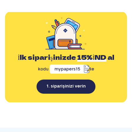
İlk siparişinizde
15%İND
al
kodu
mypapers15
ile
1. siparişinizi verin