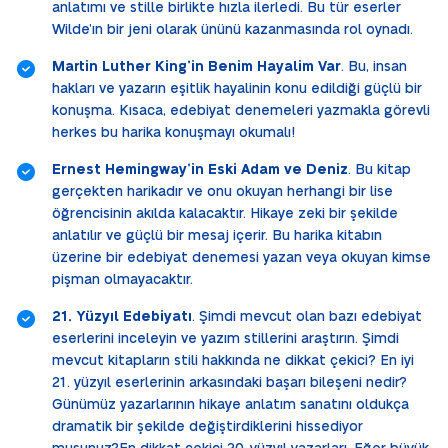
anlatımı ve stille birlikte hızla ilerledi. Bu tür eserler
Wilde’ın bir jeni olarak ününü kazanmasında rol oynadı.
Martin Luther King’in Benim Hayalim Var
. Bu, insan
hakları ve yazarın eşitlik hayalinin konu edildiği güçlü bir
konuşma. Kısaca, edebiyat denemeleri yazmakla görevli
herkes bu harika konuşmayı okumalı!
Ernest Hemingway’in Eski Adam ve Deniz
. Bu kitap
gerçekten harikadır ve onu okuyan herhangi bir lise
öğrencisinin akılda kalacaktır. Hikaye zeki bir şekilde
anlatılır ve güçlü bir mesaj içerir. Bu harika kitabın
üzerine bir edebiyat denemesi yazan veya okuyan kimse
pişman olmayacaktır.
21. Yüzyıl Edebiyatı
. Şimdi mevcut olan bazı edebiyat
eserlerini inceleyin ve yazım stillerini araştırın. Şimdi
mevcut kitapların stili hakkında ne dikkat çekici? En iyi
21. yüzyıl eserlerinin arkasındaki başarı bileşeni nedir?
Günümüz yazarlarının hikaye anlatım sanatını oldukça
dramatik bir şekilde değiştirdiklerini hissediyor