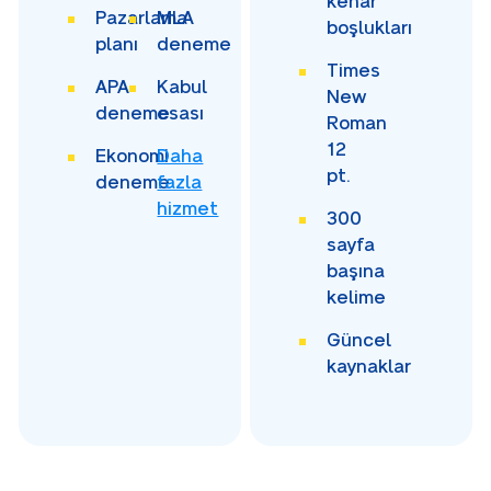
kenar
Pazarlama
MLA
boşlukları
planı
deneme
Times
APA
Kabul
New
deneme
esası
Roman
12
Ekonomi
Daha
pt.
deneme
fazla
hizmet
300
sayfa
başına
kelime
Güncel
kaynaklar