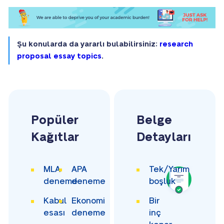
Şu konularda da yararlı bulabilirsiniz:
research
proposal essay topics
.
Popüler
Belge
Kağıtlar
Detayları
MLA
APA
Tek/Yarım
deneme
deneme
boşluk
Kabul
Ekonomi
Bir
esası
deneme
inç