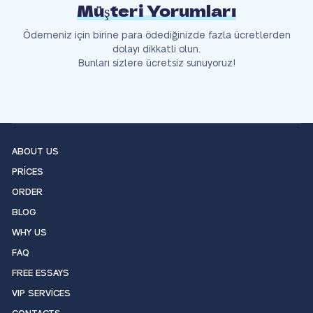
Müşteri Yorumları
Ödemeniz için birine para ödediğinizde fazla ücretlerden
dolayı dikkatli olun.
Bunları sizlere ücretsiz sunuyoruz!
ABOUT US
PRICES
ORDER
BLOG
WHY US
FAQ
FREE ESSAYS
VIP SERVICES