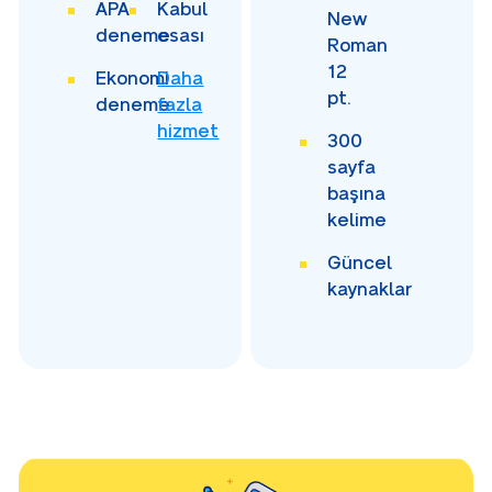
APA
Kabul
New
deneme
esası
Roman
12
Ekonomi
Daha
pt.
deneme
fazla
hizmet
300
sayfa
başına
kelime
Güncel
kaynaklar