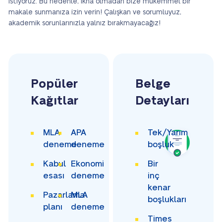
istiyoruz. Bu nedenle, ikna olmadan bize mükemmel bir
makale sunmanıza izin verin! Çalışkan ve sorumluyuz,
akademik sorunlarınızla yalnız bırakmayacağız!
Popüler
Belge
Kağıtlar
Detayları
MLA
APA
Tek/Yarım
deneme
deneme
boşluk
Kabul
Ekonomi
Bir
esası
deneme
inç
kenar
Pazarlama
MLA
boşlukları
planı
deneme
Times