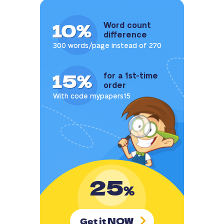
10%
Word count
difference
300 words/page instead of 270
15%
for a 1st-time
order
With code mypapers15
25
%
NOW
Get it