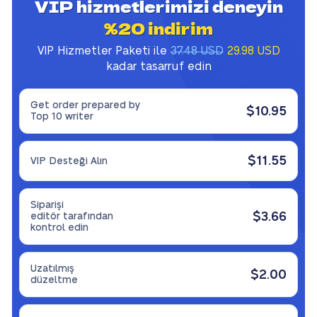
VIP hizmetlerimizi deneyin
%20 indirim
VIP Hizmetler Paketi ile
37.48 USD
29.98 USD
kadar tasarruf edin
Get order prepared by
$10.95
Top 10 writer
$11.55
VIP Desteği Alın
Siparişi
$3.66
editör tarafından
kontrol edin
Uzatılmış
$2.00
düzeltme