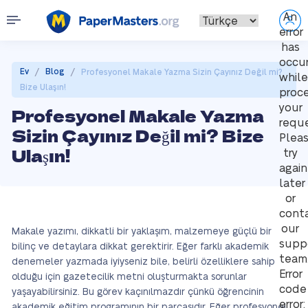
An
error
has
occu
/
/
Ev
Blog
Profesyonel Makale Yazma Sizin Çayınız Değil mi?
while
Bize Ulaşın!
proce
your
Profesyonel Makale Yazma
reque
Sizin Çayınız Değil mi? Bize
Plea
Ulaşın!
try
again
later
or
cont
our
Makale yazımı, dikkatli bir yaklaşım, malzemeye güçlü bir
supp
bilinç ve detaylara dikkat gerektirir. Eğer farklı akademik
team
denemeler yazmada iyiyseniz bile, belirli özelliklere sahip
Error
olduğu için gazetecilik metni oluşturmakta sorunlar
code
yaşayabilirsiniz. Bu görev kaçınılmazdır çünkü öğrencinin
error:
akademik eğitim programının bir parçasıdır. Eğer profesyonel