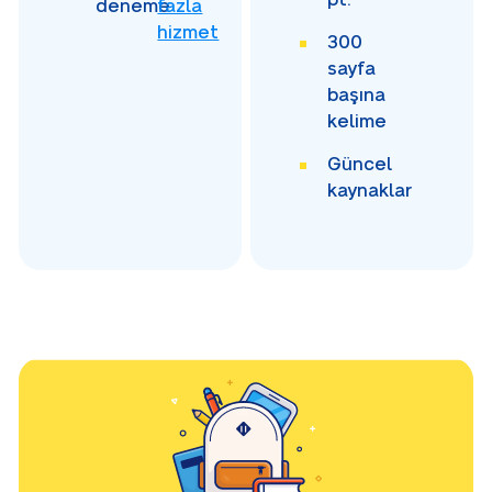
deneme
fazla
hizmet
300
sayfa
başına
kelime
Güncel
kaynaklar