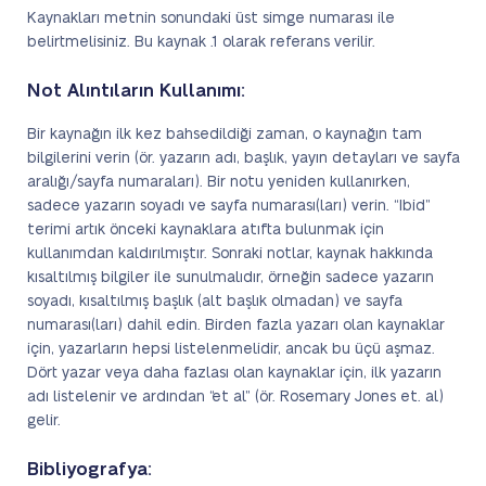
Kaynakları metnin sonundaki üst simge numarası ile
belirtmelisiniz. Bu kaynak .1 olarak referans verilir.
Not Alıntıların Kullanımı:
Bir kaynağın ilk kez bahsedildiği zaman, o kaynağın tam
bilgilerini verin (ör. yazarın adı, başlık, yayın detayları ve sayfa
aralığı/sayfa numaraları). Bir notu yeniden kullanırken,
sadece yazarın soyadı ve sayfa numarası(ları) verin. “Ibid”
terimi artık önceki kaynaklara atıfta bulunmak için
kullanımdan kaldırılmıştır. Sonraki notlar, kaynak hakkında
kısaltılmış bilgiler ile sunulmalıdır, örneğin sadece yazarın
soyadı, kısaltılmış başlık (alt başlık olmadan) ve sayfa
numarası(ları) dahil edin. Birden fazla yazarı olan kaynaklar
için, yazarların hepsi listelenmelidir, ancak bu üçü aşmaz.
Dört yazar veya daha fazlası olan kaynaklar için, ilk yazarın
adı listelenir ve ardından “et al” (ör. Rosemary Jones et. al)
gelir.
Bibliyografya: