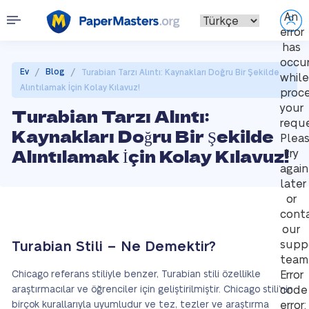
An
error
has
occu
/
/
Ev
Blog
Turabian Tarzı Alıntı: Kaynakları Doğru Bir Şekilde
while
Alıntılamak İçin Kolay Kılavuz!
proce
your
Turabian Tarzı Alıntı:
reque
Kaynakları Doğru Bir Şekilde
Plea
Alıntılamak İçin Kolay Kılavuz!
try
again
later
or
cont
our
supp
Turabian Stili – Ne Demektir?
team
Chicago referans stiliyle benzer, Turabian stili özellikle
Error
araştırmacılar ve öğrenciler için geliştirilmiştir. Chicago stili’nin
code
birçok kurallarıyla uyumludur ve tez, tezler ve araştırma
error: