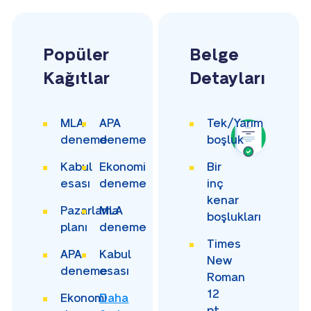
Popüler
Belge
Kağıtlar
Detayları
MLA
APA
Tek/Yarım
deneme
deneme
boşluk
Kabul
Ekonomi
Bir
esası
deneme
inç
kenar
Pazarlama
MLA
boşlukları
planı
deneme
Times
APA
Kabul
New
deneme
esası
Roman
12
Ekonomi
Daha
pt.