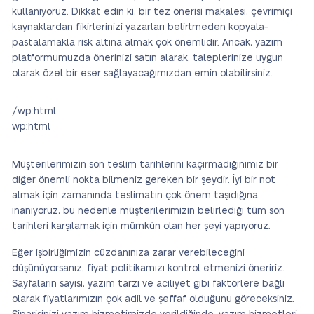
kullanıyoruz. Dikkat edin ki, bir tez önerisi makalesi, çevrimiçi
kaynaklardan fikirlerinizi yazarları belirtmeden kopyala-
pastalamakla risk altına almak çok önemlidir. Ancak, yazım
platformumuzda önerinizi satın alarak, taleplerinize uygun
olarak özel bir eser sağlayacağımızdan emin olabilirsiniz.
/wp:html
wp:html
Müşterilerimizin son teslim tarihlerini kaçırmadığınımız bir
diğer önemli nokta bilmeniz gereken bir şeydir. İyi bir not
almak için zamanında teslimatın çok önem taşıdığına
inanıyoruz, bu nedenle müşterilerimizin belirlediği tüm son
tarihleri karşılamak için mümkün olan her şeyi yapıyoruz.
Eğer işbirliğimizin cüzdanınıza zarar verebileceğini
düşünüyorsanız, fiyat politikamızı kontrol etmenizi öneririz.
Sayfaların sayısı, yazım tarzı ve aciliyet gibi faktörlere bağlı
olarak fiyatlarımızın çok adil ve şeffaf olduğunu göreceksiniz.