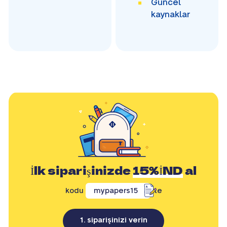
Güncel
kaynaklar
İlk siparişinizde
15%İND
al
kodu
mypapers15
ile
1. siparişinizi verin