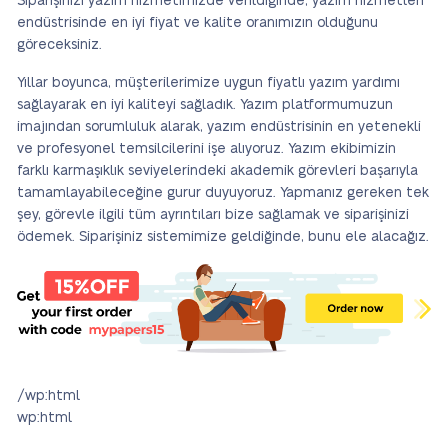
Siparişinizi yazım hizmetimizde verildiğinde, yazım hizmetleri
endüstrisinde en iyi fiyat ve kalite oranımızın olduğunu
göreceksiniz.
Yıllar boyunca, müşterilerimize uygun fiyatlı yazım yardımı
sağlayarak en iyi kaliteyi sağladık. Yazım platformumuzun
imajından sorumluluk alarak, yazım endüstrisinin en yetenekli
ve profesyonel temsilcilerini işe alıyoruz. Yazım ekibimizin
farklı karmaşıklık seviyelerindeki akademik görevleri başarıyla
tamamlayabileceğine gurur duyuyoruz. Yapmanız gereken tek
şey, görevle ilgili tüm ayrıntıları bize sağlamak ve siparişinizi
ödemek. Siparişiniz sistemimize geldiğinde, bunu ele alacağız.
/wp:html
wp:html