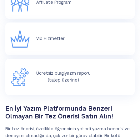
Affiliate Program
Vip Hizmetler
Ücretsiz plagiyazm raporu
(talep üzerine)
En İyi Yazım Platformunda Benzeri
Olmayan Bir Tez Önerisi Satın Alın!
Bir tez önerisi, özellikle öğrencinin yeterli yazma becerisi ve
deneyimi olmadığında, çok zor bir görev olabilir. Bir kötü