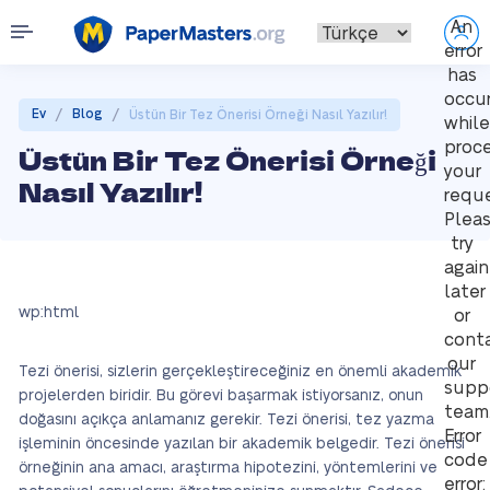
An
error
has
occu
/
/
Ev
Blog
Üstün Bir Tez Önerisi Örneği Nasıl Yazılır!
while
proce
Üstün Bir Tez Önerisi Örneği
your
Nasıl Yazılır!
reque
Plea
try
again
later
wp:html
or
cont
our
Tezi önerisi, sizlerin gerçekleştireceğiniz en önemli akademik
supp
projelerden biridir. Bu görevi başarmak istiyorsanız, onun
team
doğasını açıkça anlamanız gerekir. Tezi önerisi, tez yazma
Error
işleminin öncesinde yazılan bir akademik belgedir. Tezi önerisi
code
örneğinin ana amacı, araştırma hipotezini, yöntemlerini ve
error: