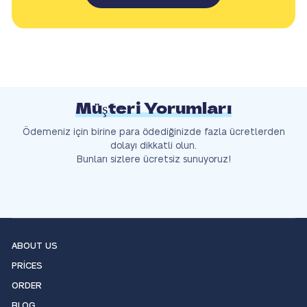
Müşteri Yorumları
Ödemeniz için birine para ödediğinizde fazla ücretlerden
dolayı dikkatli olun.
Bunları sizlere ücretsiz sunuyoruz!
ABOUT US
PRICES
ORDER
BLOG