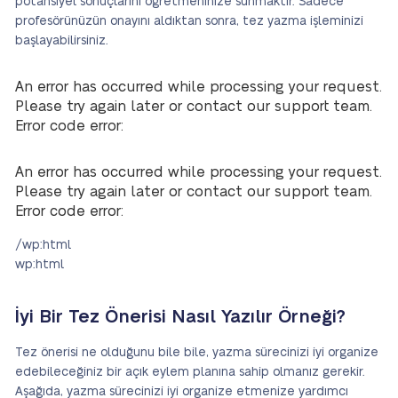
potansiyel sonuçlarını öğretmeninize sunmaktır. Sadece
profesörünüzün onayını aldıktan sonra, tez yazma işleminizi
başlayabilirsiniz.
An error has occurred while processing your request.
Please try again later or contact our support team.
Error code error:
An error has occurred while processing your request.
Please try again later or contact our support team.
Error code error:
/wp:html
wp:html
İyi Bir Tez Önerisi Nasıl Yazılır Örneği?
Tez önerisi ne olduğunu bile bile, yazma sürecinizi iyi organize
edebileceğiniz bir açık eylem planına sahip olmanız gerekir.
Aşağıda, yazma sürecinizi iyi organize etmenize yardımcı