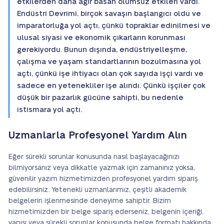
etkilerden daha ağır basan olumsuz etkileri vardı.
Endüstri Devrimi, birçok savaşın başlangıcı oldu ve
imparatorluğa yol açtı, çünkü topraklar edinilmesi ve
ulusal siyasi ve ekonomik çıkarların korunması
gerekiyordu. Bunun dışında, endüstriyelleşme,
çalışma ve yaşam standartlarının bozulmasına yol
açtı, çünkü işe ihtiyacı olan çok sayıda işçi vardı ve
sadece en yetenekliler işe alındı. Çünkü işçiler çok
düşük bir pazarlık gücüne sahipti, bu nedenle
istismara yol açtı.
Uzmanlarla Profesyonel Yardım Alın
Eğer sürekli sorunlar konusunda nasıl başlayacağınızı
bilmiyorsanız veya dikkatle yazmak için zamanınız yoksa,
güvenilir yazım hizmetimizden profesyonel yardım sipariş
edebilirsiniz. Yetenekli uzmanlarımız, çeşitli akademik
belgelerin işlenmesinde deneyime sahiptir. Bizim
hizmetimizden bir belge sipariş ederseniz, belgenin içeriği,
yapısı veya sürekli sorunlar konusunda belge formatı hakkında