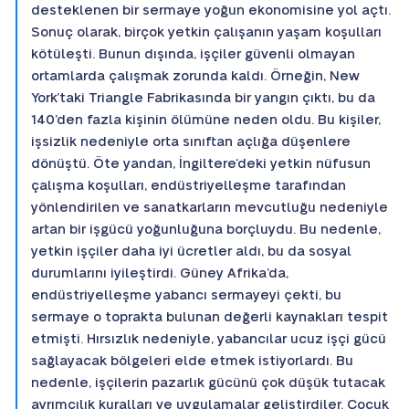
desteklenen bir sermaye yoğun ekonomisine yol açtı.
Sonuç olarak, birçok yetkin çalışanın yaşam koşulları
kötüleşti. Bunun dışında, işçiler güvenli olmayan
ortamlarda çalışmak zorunda kaldı. Örneğin, New
York’taki Triangle Fabrikasında bir yangın çıktı, bu da
140’den fazla kişinin ölümüne neden oldu. Bu kişiler,
işsizlik nedeniyle orta sınıftan açlığa düşenlere
dönüştü. Öte yandan, İngiltere’deki yetkin nüfusun
çalışma koşulları, endüstriyelleşme tarafından
yönlendirilen ve sanatkarların mevcutluğu nedeniyle
artan bir işgücü yoğunluğuna borçluydu. Bu nedenle,
yetkin işçiler daha iyi ücretler aldı, bu da sosyal
durumlarını iyileştirdi. Güney Afrika’da,
endüstriyelleşme yabancı sermayeyi çekti, bu
sermaye o toprakta bulunan değerli kaynakları tespit
etmişti. Hırsızlık nedeniyle, yabancılar ucuz işçi gücü
sağlayacak bölgeleri elde etmek istiyorlardı. Bu
nedenle, işçilerin pazarlık gücünü çok düşük tutacak
ayrımcılık kuralları ve uygulamalar geliştirdiler. Çocuk