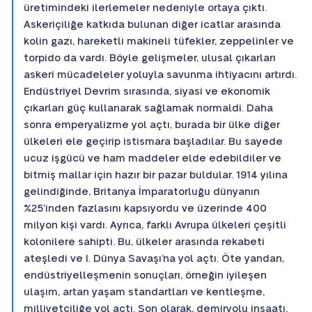
üretimindeki ilerlemeler nedeniyle ortaya çıktı.
Askeriçiliğe katkıda bulunan diğer icatlar arasında
kolin gazı, hareketli makineli tüfekler, zeppelinler ve
torpido da vardı. Böyle gelişmeler, ulusal çıkarları
askeri mücadeleler yoluyla savunma ihtiyacını artırdı.
Endüstriyel Devrim sırasında, siyasi ve ekonomik
çıkarları güç kullanarak sağlamak normaldi. Daha
sonra emperyalizme yol açtı, burada bir ülke diğer
ülkeleri ele geçirip istismara başladılar. Bu sayede
ucuz işgücü ve ham maddeler elde edebildiler ve
bitmiş mallar için hazır bir pazar buldular. 1914 yılına
gelindiğinde, Britanya İmparatorluğu dünyanın
%25’inden fazlasını kapsıyordu ve üzerinde 400
milyon kişi vardı. Ayrıca, farklı Avrupa ülkeleri çeşitli
kolonilere sahipti. Bu, ülkeler arasında rekabeti
ateşledi ve I. Dünya Savaşı’na yol açtı. Öte yandan,
endüstriyelleşmenin sonuçları, örneğin iyileşen
ulaşım, artan yaşam standartları ve kentleşme,
milliyetçiliğe yol açtı. Son olarak, demiryolu inşaatı,