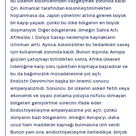
bu ülkenin kolonilerinden vazgeçmek zorunda kaldı.
Çin, Almanlar tarafından kolonileştirilmekten
hoşlanmasa da, Japon yönetimi altına girerek büyük
bir kayıp yaşadı, çünkü bu ülke bölgenin en büyük
düşmanıydı. Diğer bölgelerde, örneğin Sahra Altı
Afrika’da, I. Dünya Savaşı nedeniyle kaynakların
istismarı arttı. Ayrıca, kolonizörler bu tedarikleri savaş
için kullanmak zorunda kaldı. Bunun dışında, Avrupa
güçleri çatışmayı bitirdikten sonra, Afrika ülkeleri
liderliğine karşı soru işaretleri koymaya başladılar ve
bu da bağımsızlık mücadelesine yol açtı.
Endüstri Devrimi’nin başka bir önemli sonucu
emperyalizmdi. Sonuncu, bir ülkenin askeri fetih veya
ekonomik ve siyasi zorlama yoluyla nüfusu olmayan
bölgeleri genişletme sürecini ifade eder.
Endüstriyelleşme emperyalizme yol açtı, çünkü
dünyanın bazı bölgelerini, örneğin Avrupa’yı, daha
ucuz ham maddeler kaynağı bulmasına izin verdi.
Bunun yanı sıra, endüstriyelleşme ilerledikçe, birçok