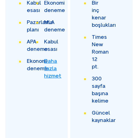
Kabul
Ekonomi
Bir
esası
deneme
inç
kenar
Pazarlama
MLA
boşlukları
planı
deneme
Times
APA
Kabul
New
deneme
esası
Roman
12
Ekonomi
Daha
pt.
deneme
fazla
hizmet
300
sayfa
başına
kelime
Güncel
kaynaklar