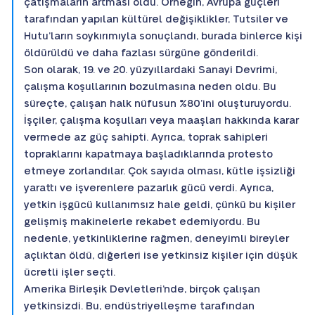
çatışmaların artması oldu. Örneğin, Avrupa güçleri
tarafından yapılan kültürel değişiklikler, Tutsiler ve
Hutu’ların soykırımıyla sonuçlandı, burada binlerce kişi
öldürüldü ve daha fazlası sürgüne gönderildi.
Son olarak, 19. ve 20. yüzyıllardaki Sanayi Devrimi,
çalışma koşullarının bozulmasına neden oldu. Bu
süreçte, çalışan halk nüfusun %80’ini oluşturuyordu.
İşçiler, çalışma koşulları veya maaşları hakkında karar
vermede az güç sahipti. Ayrıca, toprak sahipleri
topraklarını kapatmaya başladıklarında protesto
etmeye zorlandılar. Çok sayıda olması, kütle işsizliği
yarattı ve işverenlere pazarlık gücü verdi. Ayrıca,
yetkin işgücü kullanımsız hale geldi, çünkü bu kişiler
gelişmiş makinelerle rekabet edemiyordu. Bu
nedenle, yetkinliklerine rağmen, deneyimli bireyler
açlıktan öldü, diğerleri ise yetkinsiz kişiler için düşük
ücretli işler seçti.
Amerika Birleşik Devletleri’nde, birçok çalışan
yetkinsizdi. Bu, endüstriyelleşme tarafından