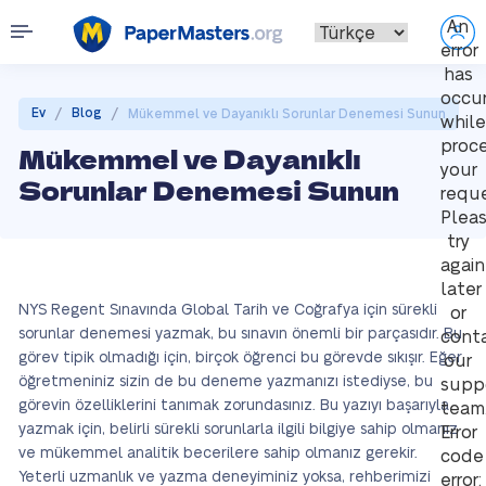
An
error
has
occu
/
/
Ev
Blog
Mükemmel ve Dayanıklı Sorunlar Denemesi Sunun
while
proce
Mükemmel ve Dayanıklı
your
Sorunlar Denemesi Sunun
reque
Plea
try
again
later
NYS Regent Sınavında Global Tarih ve Coğrafya için sürekli
or
sorunlar denemesi yazmak, bu sınavın önemli bir parçasıdır. Bu
cont
görev tipik olmadığı için, birçok öğrenci bu görevde sıkışır. Eğer
our
öğretmeniniz sizin de bu deneme yazmanızı istediyse, bu
supp
görevin özelliklerini tanımak zorundasınız. Bu yazıyı başarıyla
team
yazmak için, belirli sürekli sorunlarla ilgili bilgiye sahip olmanız
Error
ve mükemmel analitik becerilere sahip olmanız gerekir.
code
Yeterli uzmanlık ve yazma deneyiminiz yoksa, rehberimizi
error: