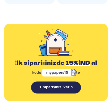
İlk siparişinizde
15%İND
al
kodu
mypapers15
ile
1. siparişinizi verin