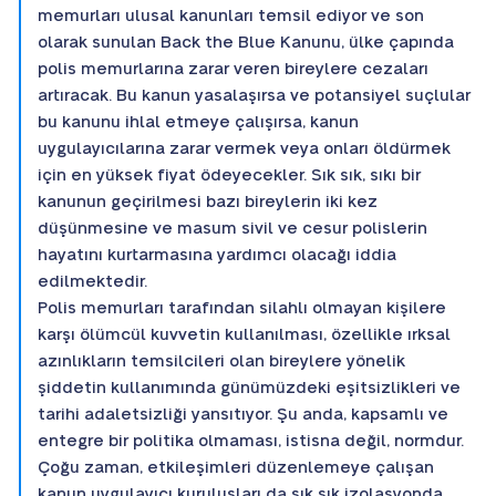
memurları ulusal kanunları temsil ediyor ve son
olarak sunulan Back the Blue Kanunu, ülke çapında
polis memurlarına zarar veren bireylere cezaları
artıracak. Bu kanun yasalaşırsa ve potansiyel suçlular
bu kanunu ihlal etmeye çalışırsa, kanun
uygulayıcılarına zarar vermek veya onları öldürmek
için en yüksek fiyat ödeyecekler. Sık sık, sıkı bir
kanunun geçirilmesi bazı bireylerin iki kez
düşünmesine ve masum sivil ve cesur polislerin
hayatını kurtarmasına yardımcı olacağı iddia
edilmektedir.
Polis memurları tarafından silahlı olmayan kişilere
karşı ölümcül kuvvetin kullanılması, özellikle ırksal
azınlıkların temsilcileri olan bireylere yönelik
şiddetin kullanımında günümüzdeki eşitsizlikleri ve
tarihi adaletsizliği yansıtıyor. Şu anda, kapsamlı ve
entegre bir politika olmaması, istisna değil, normdur.
Çoğu zaman, etkileşimleri düzenlemeye çalışan
kanun uygulayıcı kuruluşları da sık sık izolasyonda