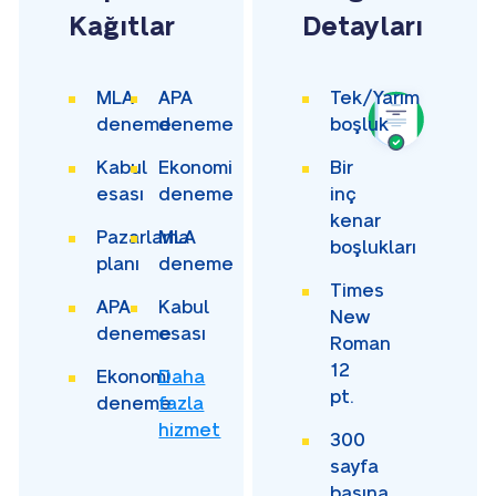
Kağıtlar
Detayları
MLA
APA
Tek/Yarım
deneme
deneme
boşluk
Kabul
Ekonomi
Bir
esası
deneme
inç
kenar
Pazarlama
MLA
boşlukları
planı
deneme
Times
APA
Kabul
New
deneme
esası
Roman
12
Ekonomi
Daha
pt.
deneme
fazla
hizmet
300
sayfa
başına