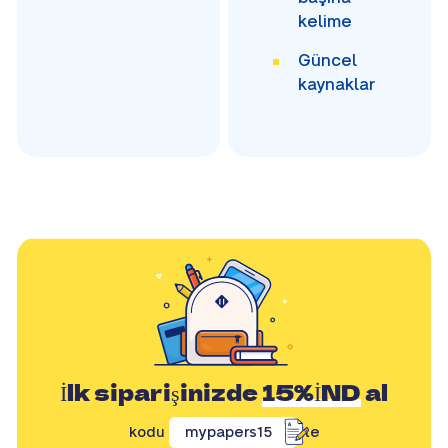
kelime
Güncel
kaynaklar
İlk siparişinizde
15%İND
al
kodu
mypapers15
ile