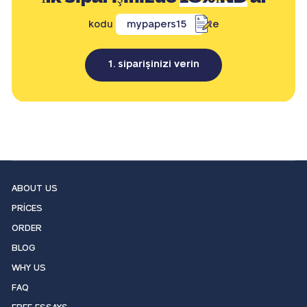
kodu
mypapers15
ile
1. siparişinizi verin
ABOUT US
PRICES
ORDER
BLOG
WHY US
FAQ