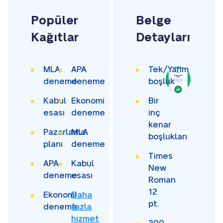
Popüler
Belge
Kağıtlar
Detayları
MLA
APA
Tek/Yarım
deneme
deneme
boşluk
Kabul
Ekonomi
Bir
esası
deneme
inç
kenar
Pazarlama
MLA
boşlukları
planı
deneme
Times
APA
Kabul
New
deneme
esası
Roman
12
Ekonomi
Daha
pt.
deneme
fazla
hizmet