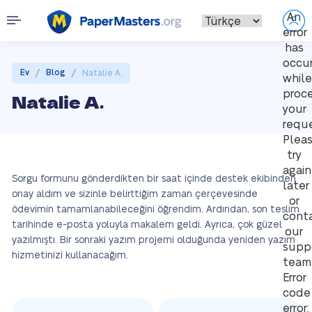
An
error
has
occu
/
/
Ev
Blog
Natalie A.
while
proce
Natalie A.
your
reque
Plea
try
again
Sorgu formunu gönderdikten bir saat içinde destek ekibinden
later
onay aldım ve sizinle belirttiğim zaman çerçevesinde
or
ödevimin tamamlanabileceğini öğrendim. Ardından, son teslim
cont
tarihinde e-posta yoluyla makalem geldi. Ayrıca, çok güzel
our
yazılmıştı. Bir sonraki yazım projemi olduğunda yeniden yazım
supp
hizmetinizi kullanacağım.
team
Error
code
error: