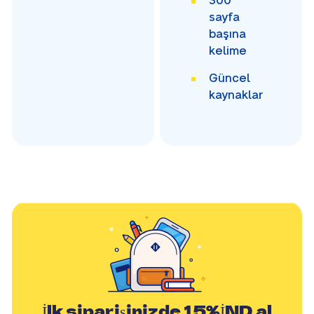
300
sayfa
başına
kelime
Güncel
kaynaklar
İlk siparişinizde
15%İND
al