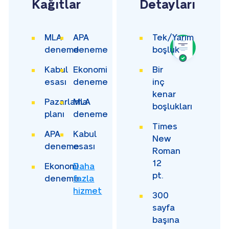
Kağıtlar
Detayları
MLA
APA
Tek/Yarım
deneme
deneme
boşluk
Kabul
Ekonomi
Bir
esası
deneme
inç
kenar
Pazarlama
MLA
boşlukları
planı
deneme
Times
APA
Kabul
New
deneme
esası
Roman
12
Ekonomi
Daha
pt.
deneme
fazla
hizmet
300
sayfa
başına