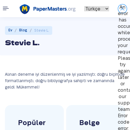
An
error
has
occu
/
/
Ev
Blog
Stevie L.
while
proce
Stevie L.
your
reque
Plea
try
again
Alınan deneme iyi düzenlenmiş ve iyi yazılmıştı; doğru biçimde
later
formatlanmıştı, doğru bibliyografya sahipti ve zamanında
or
geldi. Mükemmel!
cont
our
supp
team
Error
Popüler
Belge
code
error: