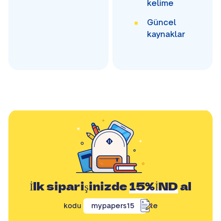
kelime
Güncel
kaynaklar
İlk siparişinizde
15%İND
al
kodu
mypapers15
ile