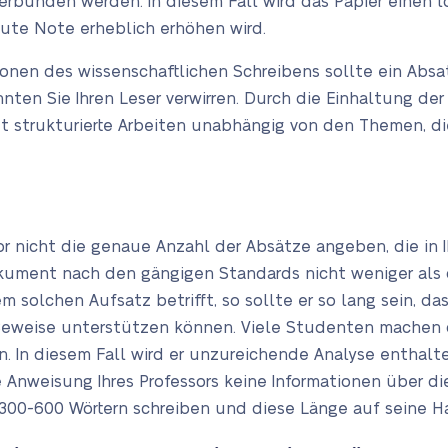
erbunden werden. In diesem Fall wird das Papier einen l
ute Note erheblich erhöhen wird.
nen des wissenschaftlichen Schreibens sollte ein Absa
nten Sie Ihren Leser verwirren. Durch die Einhaltung der
ut strukturierte Arbeiten unabhängig von den Themen, di
sor nicht die genaue Anzahl der Absätze angeben, die in
Dokument nach den gängigen Standards nicht weniger als
m solchen Aufsatz betrifft, so sollte er so lang sein, d
Beweise unterstützen können. Viele Studenten machen d
. In diesem Fall wird er unzureichende Analyse enthalten
 Anweisung Ihres Professors keine Informationen über die
300-600 Wörtern schreiben und diese Länge auf seine Ha