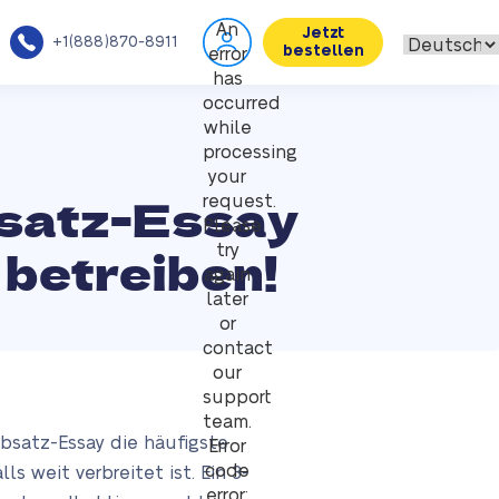
An
Jetzt
+1(888)870-8911
bestellen
error
has
occurred
while
processing
your
bsatz-Essay
request.
Please
 betreiben!
try
again
later
or
contact
our
support
team.
Absatz-Essay die häufigste
Error
code
s weit verbreitet ist. Ein 3-
error: