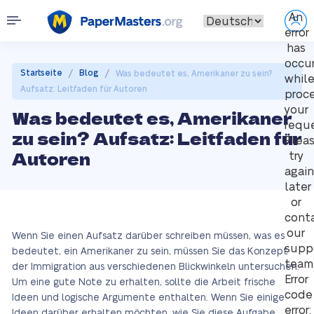
An
error
has
occu
/
/
Startseite
Blog
Was bedeutet es, Amerikaner zu sein?
whil
Aufsatz: Leitfaden für Autoren
proc
your
Was bedeutet es, Amerikaner
reque
zu sein? Aufsatz: Leitfaden für
Plea
Autoren
try
again
later
or
cont
our
Wenn Sie einen Aufsatz darüber schreiben müssen, was es
supp
bedeutet, ein Amerikaner zu sein, müssen Sie das Konzept
team
der Immigration aus verschiedenen Blickwinkeln untersuchen.
Error
Um eine gute Note zu erhalten, sollte die Arbeit frische
code
Ideen und logische Argumente enthalten. Wenn Sie einige
error:
Ideen darüber erhalten möchten, wie Sie diese Aufgabe