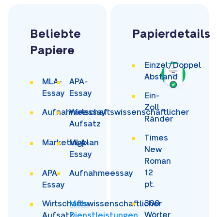
Beliebte
Papierdetails
Papiere
Einzel/Doppel
Abstand
MLA-
APA-
Essay
Essay
Ein-
Zoll
Aufnahmeessay
Wirtschaftswissenschaftlicher
Ränder
Aufsatz
Times
Marketingplan
MLA-
New
Essay
Roman
12
APA-
Aufnahmeessay
pt.
Essay
300
Wirtschaftswissenschaftlicher
Mehr
Wörter
Aufsatz
Dienstleistungen