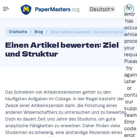
An
error
has
occu
/
/
Startseite
Blog
Einen Artikel bewerten: Ziel und Struktur
whil
proc
Einen Artikel bewerten: Ziel
your
und Struktur
reque
Plea
try
again
later
or
Das Schreiben von Artikelrezensionen gehört zu den
cont
häufigsten Aufgaben im College. In der Regel besteht der
our
Zweck einer Artikelrezension darin, die Forschung eines
supp
anderen Wissenschaftlers zu untersuchen und zu bewerten.
team
Doch es dauert Zeit und Jahre des Studiums, um gute
Error
analytische Fähigkeiten zu erwerben. Daher finden viele
code
Studenten es schwierig, eine anständige Rezension eines
error: