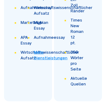
Zoll
Aufnahmeessay
Wirtschaftswissenschaftlicher
Ränder
Aufsatz
Times
Marketingplan
MLA-
New
Essay
Roman
12
APA-
Aufnahmeessay
pt.
Essay
300
Wirtschaftswissenschaftlicher
Mehr
Wörter
Aufsatz
Dienstleistungen
pro
Seite
Aktuelle
Quellen