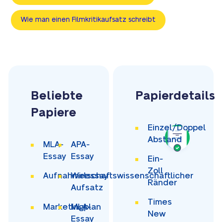
Wie man einen Filmkritikaufsatz schreibt
Beliebte
Papierdetails
Papiere
Einzel/Doppel
Abstand
MLA-
APA-
Essay
Essay
Ein-
Zoll
Aufnahmeessay
Wirtschaftswissenschaftlicher
Ränder
Aufsatz
Times
Marketingplan
MLA-
New
Essay