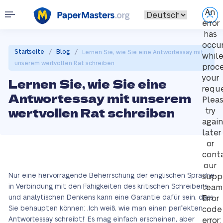
An
error
has
occu
/
/
Startseite
Blog
Lernen Sie, wie Sie eine Antwortessay mit
whil
unserem wertvollen Rat schreiben
proc
your
Lernen Sie, wie Sie eine
reque
Antwortessay mit unserem
Plea
wertvollen Rat schreiben
try
again
later
or
cont
our
Nur eine hervorragende Beherrschung der englischen Sprache
supp
in Verbindung mit den Fähigkeiten des kritischen Schreibens
team
und analytischen Denkens kann eine Garantie dafür sein, dass
Error
Sie behaupten können: ‚Ich weiß, wie man einen perfekten
code
Antwortessay schreibt!‘ Es mag einfach erscheinen, aber
error: