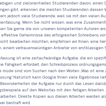
rebigen und zielorientierten Studierenden davon, einen 
ngen gibt, erkennen die meisten Studierenden dessen We
itern jedoch viele Studierende, weil sie mit den vielen
enfassung. Wenn Sie nicht wissen, was eine Zusammenfa
en Sie gerne die von unseren kompetenten Autoren erst
ele effektive Geheimnisse des erfolgreichen Schreibens
nicht bearbeiten möchten, empfehlen wir Ihnen, eine h
n, einem vertrauenswürdigen Anbieter von erstklassigen
assung ist eine zeitaufwändige Aufgabe, die ein spezif
e Fähigkeit erfordert, den Schreibprozess ordnungsgemä
de müde sind vom Suchen nach den Worten „Was ist eine
ung“. Natürlich kann Google Ihnen viele Ergebnisse liefe
e Besonderheiten der Aufgabe nur durch das Lesen darü
sbeispiele auf den Websites mit den fertigen Arbeiten. 
n arbeiten. Direkte Kopien aus diesen Arbeiten werden als
er bestraft wird.