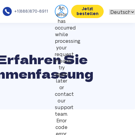
An
Jetzt
+1(888)870-8911
bestellen
error
has
occurred
while
processing
your
Erfahren Sie
request.
Please
ammenfassung
try
again
later
or
contact
our
support
team.
Error
code
error: