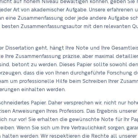
 nicht auf hohem Niveau bewältigen können, geben Sie n
i jeder Art von akademischer Aufgabe. Unsere erfahrenen
an eine Zusammenfassung oder jede andere Aufgabe schr
en besten Zusammenfassungsautor mit den relevanten Qua
r Dissertation geht, hängt Ihre Note und Ihre Gesamtlei
lte Ihre Zusammenfassung präzise, aber maximal detaillie
sind, betont zu werden. Dieses Papier sollte sowohl den
erzeugen, dass die von Ihnen durchgeführte Forschung d
Team um professionelle Hilfe beim Schreiben Ihrer Zusa
rderungen einhalten werden.
schneidertes Papier. Daher versprechen wir, nicht nur h
zisen Anweisungen Ihres Professors. Das Ergebnis unser
sich nur vor! Sie erhalten die gewünschte Note für Ihr P
eiben. Wenn Sie sich um Ihre Vertraulichkeit sorgen, garan
halten werden. Wir respektieren die Rechte all unser