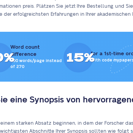
rmationen preis. Plätzen Sie jetzt Ihre Bestellung und S
er erfolgreichsten Erfahrungen in Ihrer akademischen Ka
Word count
0%
15%
for a 1st-time or
difference
With code mypaper
300 words/page instead
of 270
Sie eine Synopsis von hervorragen
 einem starken Absatz beginnen, in dem der Forscher da
 wichtigsten Abschnitte Ihrer Synopsis sollten wie folgt s