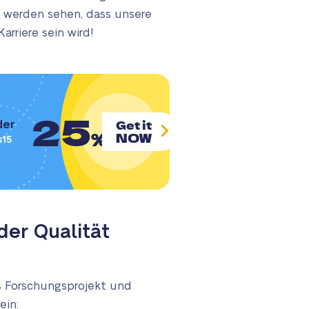
ie werden sehen, dass unsere
rriere sein wird!
25
Get it
der
%
NOW
s15
der Qualität
s Forschungsprojekt und
ein: