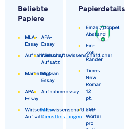
Beliebte
Papierdetails
Papiere
Einzel/Doppel
Abstand
MLA-
APA-
Essay
Essay
Ein-
Zoll
Aufnahmeessay
Wirtschaftswissenschaftlicher
Ränder
Aufsatz
Times
Marketingplan
MLA-
New
Essay
Roman
12
APA-
Aufnahmeessay
pt.
Essay
300
Wirtschaftswissenschaftlicher
Mehr
Wörter
Aufsatz
Dienstleistungen
pro