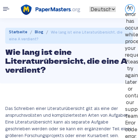
An
error
has
occu
/
/
Startseite
Blog
Wie lang ist eine Literaturübersicht, die
whil
eine A verdient?
proc
your
Wie lang ist eine
reque
Literaturübersicht, die eine A
Plea
verdient?
try
again
later
or
cont
our
Das Schreiben einer Literaturübersicht gilt als eine der
supp
anspruchsvollsten und kompliziertesten Arten von Aufgaben.
team
Eine Literaturübersicht kann als separate Aufgabe
Error
geschrieben werden oder sie kann ein ergänzender Teil eines
code
größeren Forschungsprojekts oder einer Kursarbeit sein.
error: