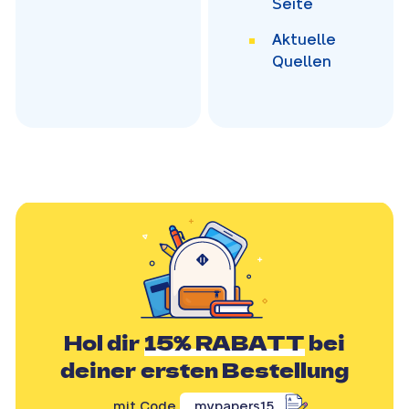
Seite
Aktuelle
Quellen
Hol dir
15% RABATT
bei
deiner ersten Bestellung
mit Code
mypapers15