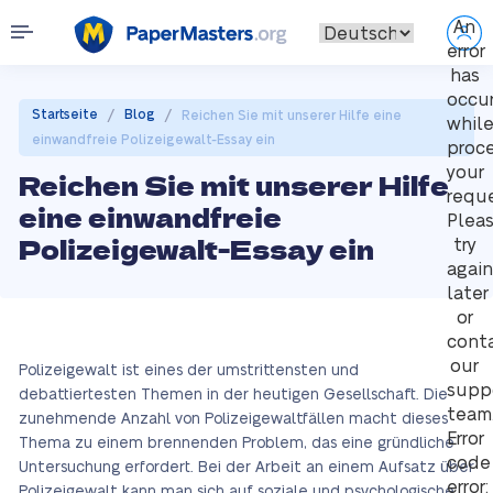
An
error
has
occu
/
/
Startseite
Blog
Reichen Sie mit unserer Hilfe eine
whil
einwandfreie Polizeigewalt-Essay ein
proc
your
Reichen Sie mit unserer Hilfe
reque
eine einwandfreie
Plea
Polizeigewalt-Essay ein
try
again
later
or
cont
our
Polizeigewalt ist eines der umstrittensten und
supp
debattiertesten Themen in der heutigen Gesellschaft. Die
team
zunehmende Anzahl von Polizeigewaltfällen macht dieses
Error
Thema zu einem brennenden Problem, das eine gründliche
code
Untersuchung erfordert. Bei der Arbeit an einem Aufsatz über
error:
Polizeigewalt kann man sich auf soziale und psychologische