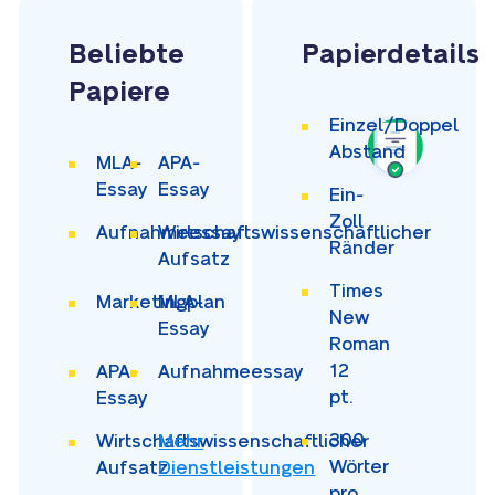
Beliebte
Papierdetails
Papiere
Einzel/Doppel
Abstand
MLA-
APA-
Essay
Essay
Ein-
Zoll
Aufnahmeessay
Wirtschaftswissenschaftlicher
Ränder
Aufsatz
Times
Marketingplan
MLA-
New
Essay
Roman
12
APA-
Aufnahmeessay
pt.
Essay
300
Wirtschaftswissenschaftlicher
Mehr
Wörter
Aufsatz
Dienstleistungen
pro