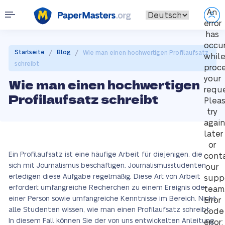
An
error
has
occu
/
/
Startseite
Blog
Wie man einen hochwertigen Profilaufsatz
whil
schreibt
proc
your
Wie man einen hochwertigen
reque
Profilaufsatz schreibt
Plea
try
again
later
or
Ein Profilaufsatz ist eine häufige Arbeit für diejenigen, die
cont
sich mit Journalismus beschäftigen. Journalismusstudenten
our
erledigen diese Aufgabe regelmäßig. Diese Art von Arbeit
supp
erfordert umfangreiche Recherchen zu einem Ereignis oder
team
einer Person sowie umfangreiche Kenntnisse im Bereich. Nicht
Error
alle Studenten wissen, wie man einen Profilaufsatz schreibt.
code
In diesem Fall können Sie der von uns entwickelten Anleitung
error: