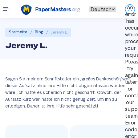
An
error
has
occu
/
/
Startseite
Blog
Jeremy L.
whil
proc
Jeremy L.
your
reque
Plea
try
again
Sagen Sie meinem Schriftsteller ein „großes Dankeschön“, weil
later
dieser Aufsatz ohne ihre Hilfe nicht abgeschlossen worden
or
wäre. Ich hätte es sicherlich nicht geschafft. Obwohl der
cont
Aufsatz kurz war, hatte ich nicht genug Zeit, um ihn zu
our
erledigen. Daher ist Ihre Hilfe sehr geschätzt!
supp
team
Error
code
error: