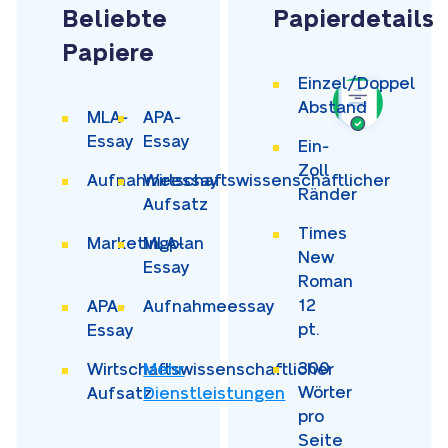
Beliebte
Papierdetails
Papiere
Einzel/Doppel
Abstand
MLA-
APA-
Essay
Essay
Ein-
Zoll
Aufnahmeessay
Wirtschaftswissenschaftlicher
Ränder
Aufsatz
Times
Marketingplan
MLA-
New
Essay
Roman
12
APA-
Aufnahmeessay
pt.
Essay
300
Wirtschaftswissenschaftlicher
Mehr
Wörter
Aufsatz
Dienstleistungen
pro
Seite