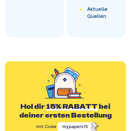
Aktuelle
Quellen
Hol dir
15% RABATT
bei
deiner ersten Bestellung
mit Code
mypapers15