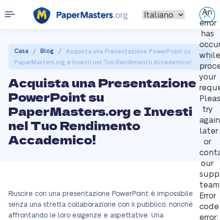
An
error
has
occu
/
/
Casa
Blog
Acquista una Presentazione PowerPoint su
whil
PaperMasters.org e Investi nel Tuo Rendimento Accademico!
proc
your
Acquista una Presentazione
reque
PowerPoint su
Plea
PaperMasters.org e Investi
try
again
nel Tuo Rendimento
later
Accademico!
or
cont
our
supp
team
Riuscire con una presentazione PowerPoint è impossibile
Error
senza una stretta collaborazione con il pubblico, nonché
code
affrontando le loro esigenze e aspettative. Una
error: