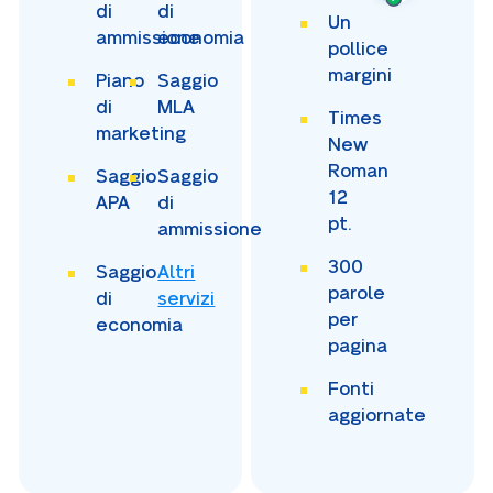
di
di
Un
ammissione
economia
pollice
margini
Piano
Saggio
di
MLA
Times
marketing
New
Roman
Saggio
Saggio
12
APA
di
pt.
ammissione
300
Saggio
Altri
parole
di
servizi
per
economia
pagina
Fonti
aggiornate