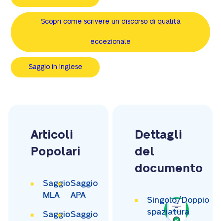
Scopri come scrivere un discorso di qualità
eccezionale
Saggio in inglese
Articoli
Dettagli
Popolari
del
documento
Saggio
Saggio
MLA
APA
Singolo/Doppio
spaziatura
Saggio
Saggio