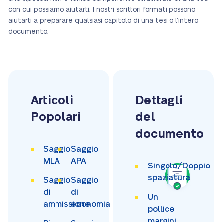
con cui possiamo aiutarti. I nostri scrittori formati possono
aiutarti a preparare qualsiasi capitolo di una tesi o l’intero
documento.
Articoli
Dettagli
Popolari
del
documento
Saggio
Saggio
MLA
APA
Singolo/Doppio
spaziatura
Saggio
Saggio
di
di
Un
ammissione
economia
pollice
margini