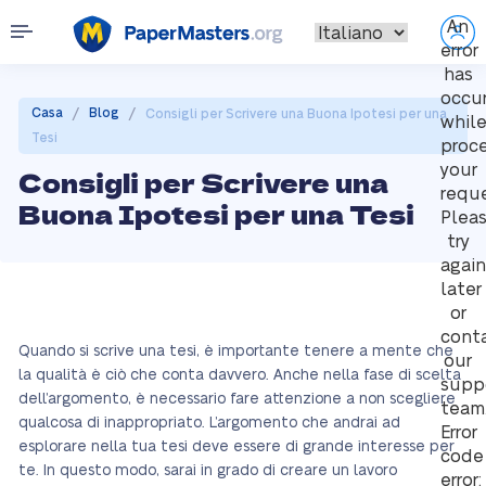
An
error
has
occu
/
/
Casa
Blog
Consigli per Scrivere una Buona Ipotesi per una
whil
Tesi
proc
your
Consigli per Scrivere una
reque
Buona Ipotesi per una Tesi
Plea
try
again
later
or
cont
Quando si scrive una tesi, è importante tenere a mente che
our
la qualità è ciò che conta davvero. Anche nella fase di scelta
supp
dell’argomento, è necessario fare attenzione a non scegliere
team
qualcosa di inappropriato. L’argomento che andrai ad
Error
esplorare nella tua tesi deve essere di grande interesse per
code
te. In questo modo, sarai in grado di creare un lavoro
error: