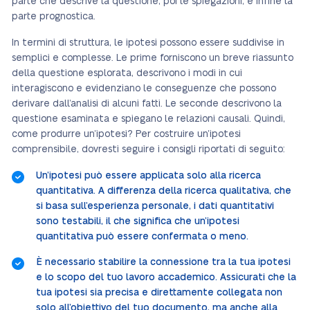
parte che descrive la questione, poi le spiegazioni, e infine la
parte prognostica.
In termini di struttura, le ipotesi possono essere suddivise in
semplici e complesse. Le prime forniscono un breve riassunto
della questione esplorata, descrivono i modi in cui
interagiscono e evidenziano le conseguenze che possono
derivare dall’analisi di alcuni fatti. Le seconde descrivono la
questione esaminata e spiegano le relazioni causali. Quindi,
come produrre un’ipotesi? Per costruire un’ipotesi
comprensibile, dovresti seguire i consigli riportati di seguito:
Un’ipotesi può essere applicata solo alla ricerca
quantitativa. A differenza della ricerca qualitativa, che
si basa sull’esperienza personale, i dati quantitativi
sono testabili, il che significa che un’ipotesi
quantitativa può essere confermata o meno.
È necessario stabilire la connessione tra la tua ipotesi
e lo scopo del tuo lavoro accademico. Assicurati che la
tua ipotesi sia precisa e direttamente collegata non
solo all’obiettivo del tuo documento, ma anche alla