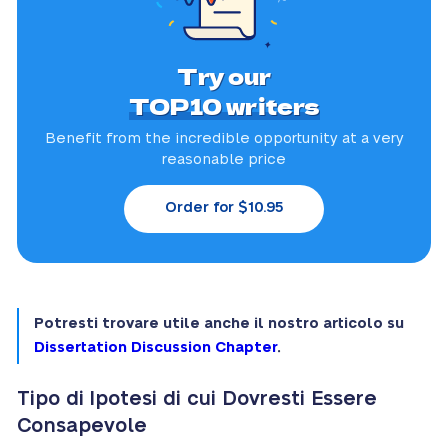
Try our
TOP10 writers
Benefit from the incredible
opportunity at a very
reasonable price
Order for $10.95
Potresti trovare utile anche il nostro articolo su
Dissertation Discussion Chapter
.
Tipo di Ipotesi di cui Dovresti Essere
Consapevole