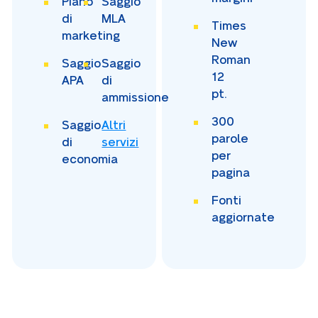
Piano
Saggio
di
MLA
Times
marketing
New
Roman
Saggio
Saggio
12
APA
di
pt.
ammissione
300
Saggio
Altri
parole
di
servizi
per
economia
pagina
Fonti
aggiornate