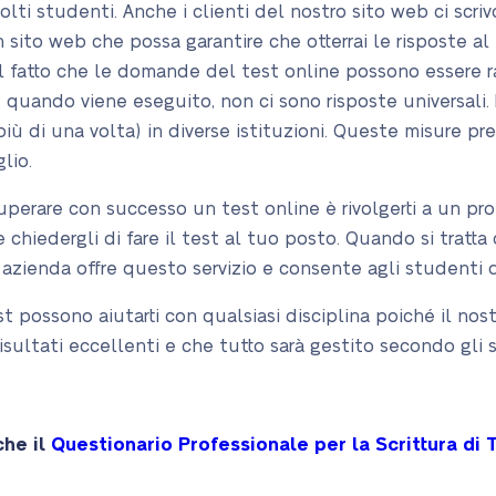
i studenti. Anche i clienti del nostro sito web ci scri
n sito web che possa garantire che otterrai le risposte al 
del fatto che le domande del test online possono essere
 quando viene eseguito, non ci sono risposte universali.
più di una volta) in diverse istituzioni. Queste misure p
glio.
superare con successo un test online è rivolgerti a un pr
e chiedergli di fare il test al tuo posto. Quando si tratta
 azienda offre questo servizio e consente agli studenti d
test possono aiutarti con qualsiasi disciplina poiché il nost
risultati eccellenti e che tutto sarà gestito secondo gli
che il
Questionario Professionale per la Scrittura di T