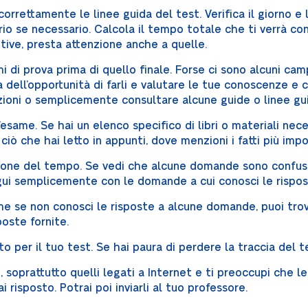
rettamente le linee guida del test. Verifica il giorno e l’or
rio se necessario. Calcola il tempo totale che ti verrà co
ntive, presta attenzione anche a quelle.
mi di prova prima di quello finale. Forse ci sono alcuni cam
tta dell’opportunità di farli e valutare le tue conoscenze 
ioni o semplicemente consultare alcune guide o linee gui
esame. Se hai un elenco specifico di libri o materiali nece
ciò che hai letto in appunti, dove menzioni i fatti più impo
tione del tempo. Se vedi che alcune domande sono confuse 
gui semplicemente con le domande a cui conosci le rispos
nche se non conosci le risposte a alcune domande, puoi tro
poste fornite.
 per il tuo test. Se hai paura di perdere la traccia del 
, soprattutto quelli legati a Internet e ti preoccupi che le
i risposto. Potrai poi inviarli al tuo professore.