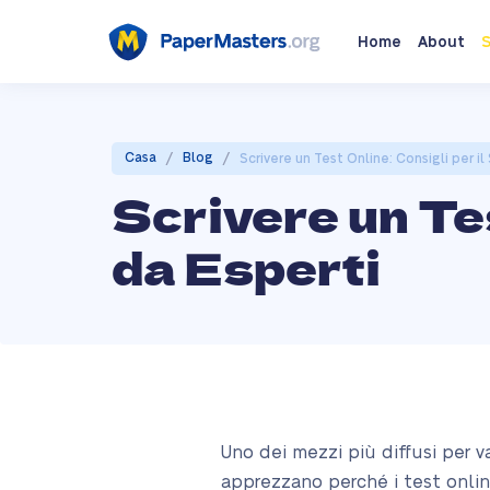
Home
About
S
/
/
Casa
Blog
Scrivere un Test Online: Consigli per i
Scrivere un Tes
da Esperti
Uno dei mezzi più diffusi per v
apprezzano perché i test online