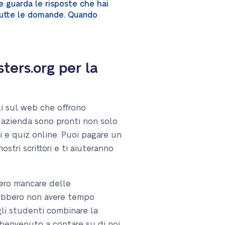
st e guarda le risposte che hai
a tutte le domande. Quando
ters.org per la
li sul web che offrono
ra azienda sono pronti non solo
mi e quiz online. Puoi pagare un
stri scrittori e ti aiuteranno
bero mancare delle
trebbero non avere tempo
gli studenti combinare la
il benvenuto a contare su di noi.