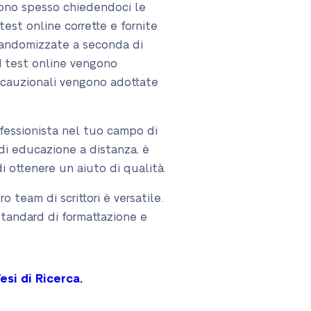
vono spesso chiedendoci le
test online corrette e fornite
 randomizzate a seconda di
 I test online vengono
recauzionali vengono adottate
ofessionista nel tuo campo di
 di educazione a distanza, è
i ottenere un aiuto di qualità.
ro team di scrittori è versatile.
 standard di formattazione e
esi di Ricerca
.