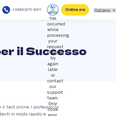
An
+1(888)870-8911
Ordina ora
error
has
occurred
while
processing
your
per il Successo
request.
Please
try
again
later
or
contact
our
support
team.
Error
 test online. I professori lo
code
udenti in modo rapido e
error: