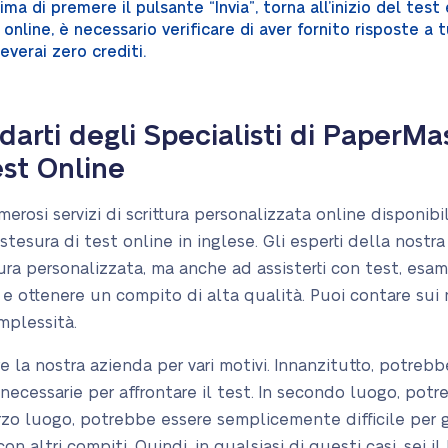
 Prima di premere il pulsante “Invia”, torna all’inizio del te
 online, è necessario verificare di aver fornito risposte 
verai zero crediti.
darti degli Specialisti di PaperMas
est Online
rosi servizi di scrittura personalizzata online disponibi
stesura di test online in inglese. Gli esperti della nost
ttura personalizzata, ma anche ad assisterti con test, esa
 e ottenere un compito di alta qualità. Puoi contare sui no
mplessità.
e la nostra azienda per vari motivi. Innanzitutto, potreb
ecessarie per affrontare il test. In secondo luogo, po
terzo luogo, potrebbe essere semplicemente difficile per 
on altri compiti. Quindi, in qualsiasi di questi casi, sei 