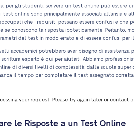
a, per gli studenti, scrivere un test online può essere un’
i test online sono principalmente associati all’ansia e allo 
reoccupati che i requisiti possano essere confusi e che p
se conoscono la risposta ipoteticamente. Pertanto, mol
rametri del test in modo errato e di essere confusi per i
livelli accademici potrebbero aver bisogno di assistenza p
di scrittura esperto è qui per aiutarti. Abbiamo profession
ne di diversi livelli di complessità: dalla scuola superior
anca il tempo per completare il test assegnato corrett
cessing your request. Please try again later or contact 
re le Risposte a un Test Online