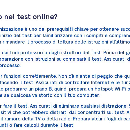
 nei test online?
izzazione è uno dei prerequisiti chiave per ottenere succ
l’inizio del test per familiarizzare con i compiti e compre
 rimandare il processo di lettura delle istruzioni all’ultimo 
 dai tuoi professori o dagli istruttori del test. Prima del 
eparazione con istruzioni su come sarà il test. Assicurati
 processo.
r funzioni correttamente. Non c’è niente di peggio che qu
acendo il test. Assicurati di controllare Internet e le fu
le preparare un piano B, quindi prepara un hotspot Wi-Fi o
re se qualcosa va storto con il tuo computer.
fare il test. Assicurati di eliminare qualsiasi distrazione.
sitivi che potrebbero distrarti dal concentrarti sul test.
A
il rumore della TV o della radio.
Prepara alcuni fogli di ca
ti o fare calcoli durante il test.