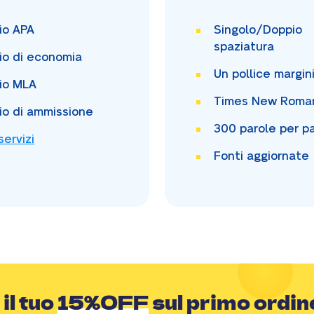
io APA
Singolo/Doppio
spaziatura
io di economia
Un pollice
margin
io MLA
Times New Rom
io di ammissione
300
parole per p
 servizi
Fonti aggiornate
 il tuo
15%OFF
sul primo ordin