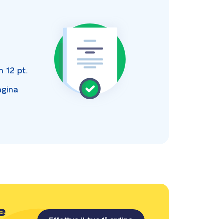
i
an
12 pt.
agina
e