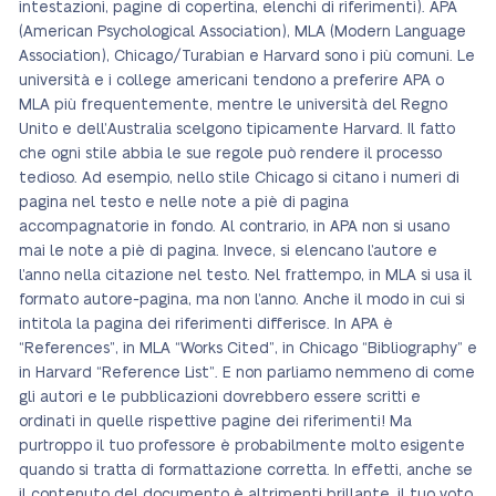
intestazioni, pagine di copertina, elenchi di riferimenti). APA
(American Psychological Association), MLA (Modern Language
Association), Chicago/Turabian e Harvard sono i più comuni. Le
università e i college americani tendono a preferire APA o
MLA più frequentemente, mentre le università del Regno
Unito e dell’Australia scelgono tipicamente Harvard. Il fatto
che ogni stile abbia le sue regole può rendere il processo
tedioso. Ad esempio, nello stile Chicago si citano i numeri di
pagina nel testo e nelle note a piè di pagina
accompagnatorie in fondo. Al contrario, in APA non si usano
mai le note a piè di pagina. Invece, si elencano l’autore e
l’anno nella citazione nel testo. Nel frattempo, in MLA si usa il
formato autore-pagina, ma non l’anno. Anche il modo in cui si
intitola la pagina dei riferimenti differisce. In APA è
“References”, in MLA “Works Cited”, in Chicago “Bibliography” e
in Harvard “Reference List”. E non parliamo nemmeno di come
gli autori e le pubblicazioni dovrebbero essere scritti e
ordinati in quelle rispettive pagine dei riferimenti! Ma
purtroppo il tuo professore è probabilmente molto esigente
quando si tratta di formattazione corretta. In effetti, anche se
il contenuto del documento è altrimenti brillante, il tuo voto