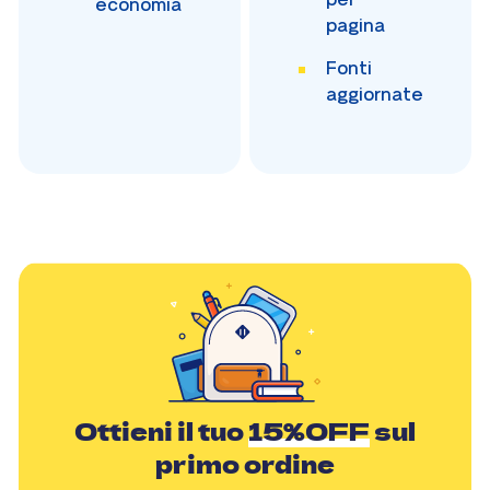
economia
pagina
Fonti
aggiornate
Ottieni il tuo
15%OFF
sul
primo ordine