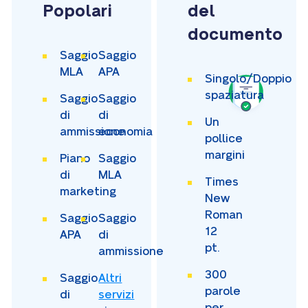
Popolari
del
documento
Saggio
Saggio
MLA
APA
Singolo/Doppio
spaziatura
Saggio
Saggio
di
di
Un
ammissione
economia
pollice
margini
Piano
Saggio
di
MLA
Times
marketing
New
Roman
Saggio
Saggio
12
APA
di
pt.
ammissione
300
Saggio
Altri
parole
di
servizi
per