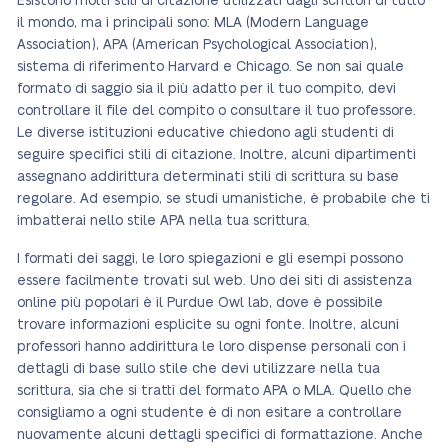
Esistono molti stili di citazione utilizzati dagli scrittori di tutto
il mondo, ma i principali sono: MLA (Modern Language
Association), APA (American Psychological Association),
sistema di riferimento Harvard e Chicago. Se non sai quale
formato di saggio sia il più adatto per il tuo compito, devi
controllare il file del compito o consultare il tuo professore.
Le diverse istituzioni educative chiedono agli studenti di
seguire specifici stili di citazione. Inoltre, alcuni dipartimenti
assegnano addirittura determinati stili di scrittura su base
regolare. Ad esempio, se studi umanistiche, è probabile che ti
imbatterai nello stile APA nella tua scrittura.
I formati dei saggi, le loro spiegazioni e gli esempi possono
essere facilmente trovati sul web. Uno dei siti di assistenza
online più popolari è il Purdue Owl lab, dove è possibile
trovare informazioni esplicite su ogni fonte. Inoltre, alcuni
professori hanno addirittura le loro dispense personali con i
dettagli di base sullo stile che devi utilizzare nella tua
scrittura, sia che si tratti del formato APA o MLA. Quello che
consigliamo a ogni studente è di non esitare a controllare
nuovamente alcuni dettagli specifici di formattazione. Anche