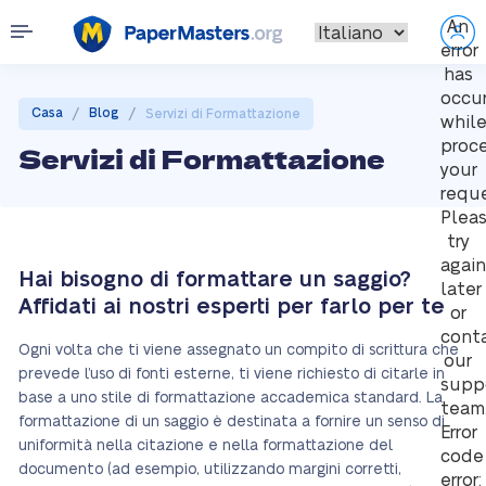
An
error
has
occu
/
/
Casa
Blog
Servizi di Formattazione
whil
proc
Servizi di Formattazione
your
reque
Plea
try
again
Hai bisogno di formattare un saggio?
later
Affidati ai nostri esperti per farlo per te
or
cont
Ogni volta che ti viene assegnato un compito di scrittura che
our
prevede l’uso di fonti esterne, ti viene richiesto di citarle in
supp
base a uno stile di formattazione accademica standard. La
team
formattazione di un saggio è destinata a fornire un senso di
Error
uniformità nella citazione e nella formattazione del
code
documento (ad esempio, utilizzando margini corretti,
error: