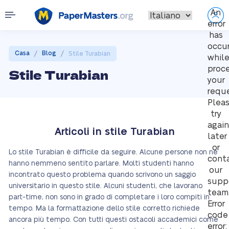
An
error
has
occu
/
/
Casa
Blog
Stile Turabian
whil
proc
Stile Turabian
your
reque
Plea
try
again
Articoli in stile Turabian
later
or
Lo stile Turabian è difficile da seguire. Alcune persone non ne
cont
hanno nemmeno sentito parlare. Molti studenti hanno
our
incontrato questo problema quando scrivono un saggio
supp
universitario in questo stile. Alcuni studenti, che lavorano
team
part-time, non sono in grado di completare i loro compiti in
Error
tempo. Ma la formattazione dello stile corretto richiede
code
ancora più tempo. Con tutti questi ostacoli accademici come
error: