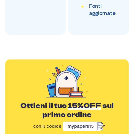
Fonti
aggiornate
Ottieni il tuo
15%OFF
sul
primo ordine
con il codice
mypapers15