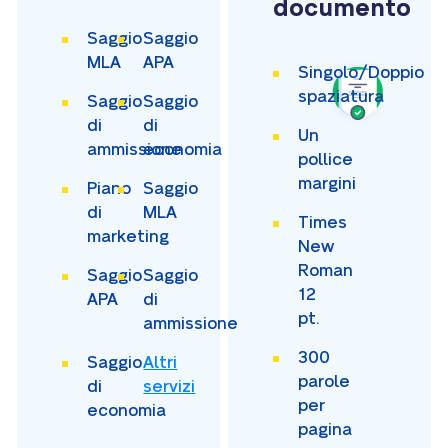
documento
Saggio
Saggio
MLA
APA
Singolo/Doppio
spaziatura
Saggio
Saggio
di
di
Un
ammissione
economia
pollice
margini
Piano
Saggio
di
MLA
Times
marketing
New
Roman
Saggio
Saggio
12
APA
di
pt.
ammissione
300
Saggio
Altri
parole
di
servizi
per
economia
pagina