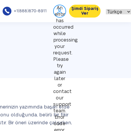
An
Şimdi Sipariş
+1(888)870-8911
Ver
error
has
occurred
while
processing
your
request.
Please
try
again
later
or
contact
our
support
önerinizin yazımında başarı elde
team.
onu olduğunda, belirli bir fikir
Error
r. Bir öneri üzerinde çalışırken,
code
error: