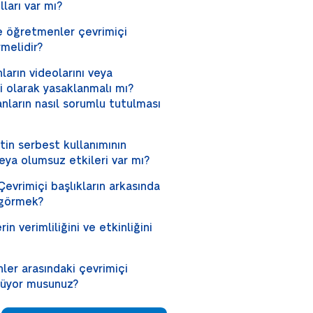
ları var mı?
e öğretmenler çevrimiçi
rmelidir?
ların videolarını veya
i olarak yasaklanmalı mı?
anların nasıl sorumlu tutulması
tin serbest kullanımının
eya olumsuz etkileri var mı?
 Çevrimiçi başlıkların arkasında
 görmek?
n verimliliğini ve etkinliğini
ler arasındaki çevrimiçi
örüyor musunuz?