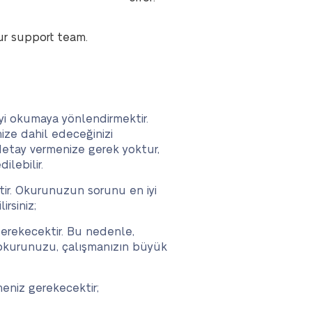
ur support team.
yi okumaya yönlendirmektir.
nize dahil edeceğinizi
 detay vermenize gerek yoktur,
lebilir.
tir. Okurunuzun sorunu en iyi
rsiniz;
gerekecektir. Bu nedenle,
e, okurunuzu, çalışmanızın büyük
meniz gerekecektir;