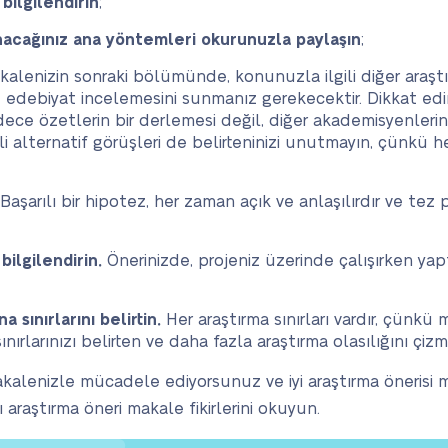
ilgilendirin
;
acağınız ana yöntemleri okurunuzla paylaşın
;
alenizin sonraki bölümünde, konunuzla ilgili diğer araştır
 edebiyat incelemesini sunmanız gerekecektir. Dikkat edin 
e özetlerin bir derlemesi değil, diğer akademisyenlerin 
ili alternatif görüşleri de belirteninizi unutmayın, çünkü
Başarılı bir hipotez, her zaman açık ve anlaşılırdır ve tez 
ilgilendirin.
Önerinizde, projeniz üzerinde çalışırken yap
 sınırlarını belirtin.
Her araştırma sınırları vardır, çünkü
ırlarınızı belirten ve daha fazla araştırma olasılığını çiz
kalenizle mücadele ediyorsunuz ve iyi araştırma önerisi ma
ı araştırma öneri makale fikirlerini okuyun.