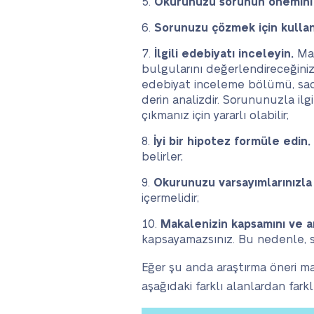
Okurunuzu sorunun önemini b
Sorunuzu çözmek için kullan
İlgili edebiyatı inceleyin.
Mak
bulgularını değerlendireceğiniz
edebiyat inceleme bölümü, sadec
derin analizdir. Sorununuzla ilg
çıkmanız için yararlı olabilir;
İyi bir hipotez formüle edin.
belirler;
Okurunuzu varsayımlarınızla b
içermelidir;
Makalenizin kapsamını ve ana
kapsayamazsınız. Bu nedenle, sın
Eğer şu anda araştırma öneri ma
aşağıdaki farklı alanlardan farkl