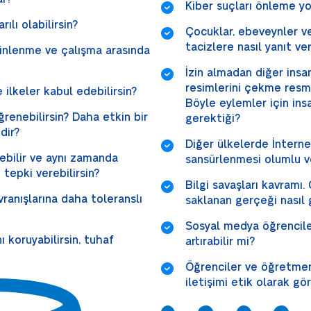
Kiber suçları önleme yol
ılı olabilirsin?
Çocuklar, ebeveynler v
tacizlere nasıl yanıt ve
inlenme ve çalışma arasında
İzin almadan diğer insan
resimlerini çekme resm
 ilkeler kabul edebilirsin?
Böyle eylemler için ins
ğrenebilirsin? Daha etkin bir
gerektiği?
dir?
Diğer ülkelerde İnterne
ebilir ve aynı zamanda
sansürlenmesi olumlu v
tepki verebilirsin?
Bilgi savaşları kavramı.
vranışlarına daha toleranslı
saklanan gerçeği nasıl
Sosyal medya öğrencileri
ı koruyabilirsin, tuhaf
artırabilir mi?
Öğrenciler ve öğretmen
iletişimi etik olarak g