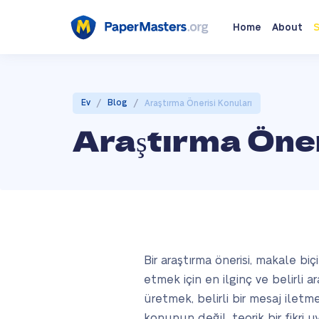
Home
About
S
/
/
Ev
Blog
Araştırma Önerisi Konuları
Araştırma Öner
Bir araştırma önerisi, makale bi
etmek için en ilginç ve belirli a
üretmek, belirli bir mesaj iletm
konunun değil, teorik bir fikri