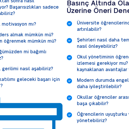
ıktan sonra nasıl
Basınç Altında Ola
r? Başarısızlıkları sadece
Üzerine Öneri Den
biliriz?
Üniversite öğrencilerin
na motivasyon mı?
artırılabilir?
n ders almak mümkün mü?
Şehirleri nasıl daha tem
dan öğrenmek mümkün mü?
nasıl önleyebiliriz?
üğümüzden mi bağımlı
Okul yönetiminin öğrenc
z?
izlemesi gerekiyor mu? 
gerilimi nasıl aşabiliriz?
kaynaklanan avantajlar 
katılımı geleceki başarı için
Modern durumda engelli
i?
daha iyileştirilebilir?
Okullar öğrenciler arası
başa çıkabilir?
Öğrencilerin uyuşturku v
yönetebiliriz?