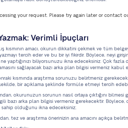
cessing your request. Please try again later or contact o
Yazmak: Verimli İpuçları
lış kısmının amacı, okurun dikkatini çekmek ve tüm belge
ayı tercih eder ve bu bir iyi fikirdir. Böylece, neyi girişi
, ne yaptığınızı biliyorsunuzu ikna edeceksiniz. Çok fazla
sını sağlayacak bazı arka plan bilgisi vermeniz kabul edi
onraki kısmında araştırma sorunuzu belirtmeniz gerekecek
ekilde, bir açıklama şeklinde formüle etmeyi tercih edebili
ndan, okurunuzun sorunun nasıl ortaya çıktığını bilmesi 
lgili bazı arka plan bilgisi vermeniz gerekecektir. Böylec
e sahip olduğunu ikna edeceksiniz;
dan, tez ve araştırma önerinizin ana amacını açıkça belirt