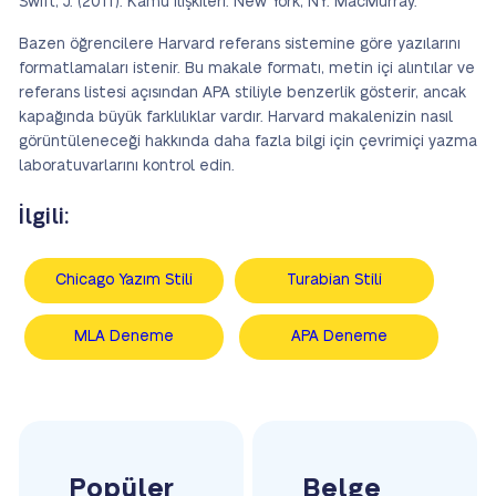
Swift, J. (2011). Kamu ilişkileri. New York, NY: MacMurray.
Bazen öğrencilere Harvard referans sistemine göre yazılarını
formatlamaları istenir. Bu makale formatı, metin içi alıntılar ve
referans listesi açısından APA stiliyle benzerlik gösterir, ancak
kapağında büyük farklılıklar vardır. Harvard makalenizin nasıl
görüntüleneceği hakkında daha fazla bilgi için çevrimiçi yazma
laboratuvarlarını kontrol edin.
İlgili:
Chicago Yazım Stili
Turabian Stili
MLA Deneme
APA Deneme
Popüler
Belge