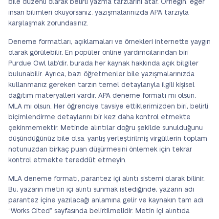
bile düzenli olarak belirli yazma tarzlarını atar. Örneğin, eğer
insan bilimleri okuyorsanız, yazışmalarınızda APA tarzıyla
karşılaşmak zorundasınız.
Deneme formatları, açıklamaları ve örnekleri internette yaygın
olarak görülebilir. En popüler online yardımcılarından biri
Purdue Owl lab’dir, burada her kaynak hakkında açık bilgiler
bulunabilir. Ayrıca, bazı öğretmenler bile yazışmalarınızda
kullanmanız gereken tarzın temel detaylarıyla ilgili kişisel
dağıtım materyalleri vardır, APA deneme formatı mı olsun,
MLA mı olsun. Her öğrenciye tavsiye ettiklerimizden biri, belirli
biçimlendirme detaylarını bir kez daha kontrol etmekte
çekinmemektir. Metinde alıntılar doğru şekilde sunulduğunu
düşündüğünüz bile olsa, yanlış yerleştirilmiş virgüllerin toplam
notunuzdan birkaç puan düşürmesini önlemek için tekrar
kontrol etmekte tereddüt etmeyin.
MLA deneme formatı, parantez içi alıntı sistemi olarak bilinir.
Bu, yazarın metin içi alıntı sunmak istediğinde, yazarın adı
parantez içine yazılacağı anlamına gelir ve kaynakın tam adı
“Works Cited” sayfasında belirtilmelidir. Metin içi alıntıda