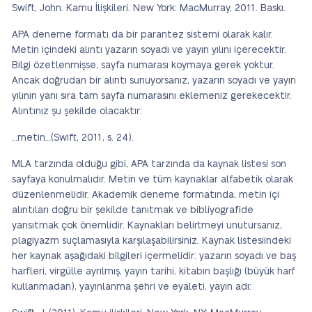
Swift, John. Kamu İlişkileri. New York: MacMurray, 2011. Baskı.
APA deneme formatı da bir parantez sistemi olarak kalır.
Metin içindeki alıntı yazarın soyadı ve yayın yılını içerecektir.
Bilgi özetlenmişse, sayfa numarası koymaya gerek yoktur.
Ancak doğrudan bir alıntı sunuyorsanız, yazarın soyadı ve yayın
yılının yanı sıra tam sayfa numarasını eklemeniz gerekecektir.
Alıntınız şu şekilde olacaktır:
…metin…(Swift, 2011, s. 24).
MLA tarzında olduğu gibi, APA tarzında da kaynak listesi son
sayfaya konulmalıdır. Metin ve tüm kaynaklar alfabetik olarak
düzenlenmelidir. Akademik deneme formatında, metin içi
alıntıları doğru bir şekilde tanıtmak ve bibliyografide
yansıtmak çok önemlidir. Kaynakları belirtmeyi unutursanız,
plagiyazm suçlamasıyla karşılaşabilirsiniz. Kaynak listesiindeki
her kaynak aşağıdaki bilgileri içermelidir: yazarın soyadı ve baş
harfleri, virgülle ayrılmış, yayın tarihi, kitabın başlığı (büyük harf
kullanmadan), yayınlanma şehri ve eyaleti, yayın adı: