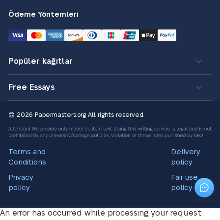
Ödeme Yöntemleri
Popüler kağıtlar
Free Essays
© 2026 Papermasters.org
All rights reserved.
Terms and
Delivery
Conditions
policy
Privacy
Fair use
policy
policy
An error has occurred while processing your request.