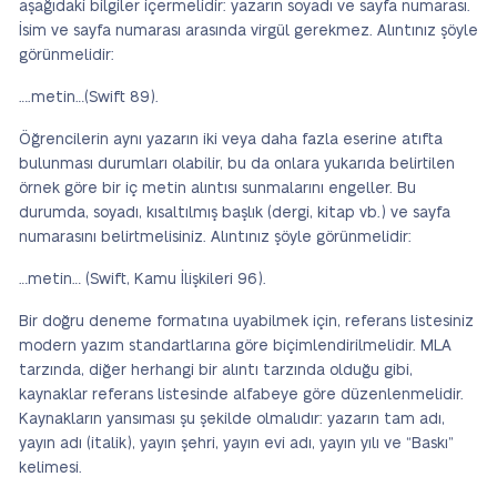
aşağıdaki bilgiler içermelidir: yazarın soyadı ve sayfa numarası.
İsim ve sayfa numarası arasında virgül gerekmez. Alıntınız şöyle
görünmelidir:
….metin…(Swift 89).
Öğrencilerin aynı yazarın iki veya daha fazla eserine atıfta
bulunması durumları olabilir, bu da onlara yukarıda belirtilen
örnek göre bir iç metin alıntısı sunmalarını engeller. Bu
durumda, soyadı, kısaltılmış başlık (dergi, kitap vb.) ve sayfa
numarasını belirtmelisiniz. Alıntınız şöyle görünmelidir:
…metin… (Swift, Kamu İlişkileri 96).
Bir doğru deneme formatına uyabilmek için, referans listesiniz
modern yazım standartlarına göre biçimlendirilmelidir. MLA
tarzında, diğer herhangi bir alıntı tarzında olduğu gibi,
kaynaklar referans listesinde alfabeye göre düzenlenmelidir.
Kaynakların yansıması şu şekilde olmalıdır: yazarın tam adı,
yayın adı (italik), yayın şehri, yayın evi adı, yayın yılı ve “Baskı”
kelimesi.