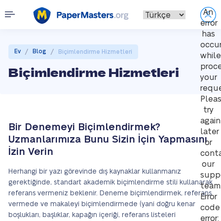
An
error
has
occu
/
/
Ev
Blog
Biçimlendirme Hizmetleri
while
proce
Biçimlendirme Hizmetleri
your
reque
Plea
try
again
Bir Denemeyi Biçimlendirmek?
later
Uzmanlarımıza Bunu Sizin İçin Yapmasını
or
İzin Verin
cont
our
Herhangi bir yazı görevinde dış kaynaklar kullanmanız
supp
gerektiğinde, standart akademik biçimlendirme stili kullanarak
team
referans vermeniz beklenir. Deneme biçimlendirmek, referans
Error
vermede ve makaleyi biçimlendirmede (yani doğru kenar
code
boşlukları, başlıklar, kapağın içeriği, referans listeleri
error: