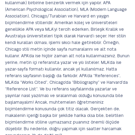
kullanmak) birbirine benzerlik vermek için yapılır. APA
(American Psychological Association), MLA (Modern Language
Association), Chicago/Turabian ve Harvard en yaygın
biçimlendirme stilleridir. Amerikan kolej ve üniversiteleri
genellikle APA veya MLA’yi tercih ederken, Birleşik Krallık ve
Avustralya üniversiteleri tipik olarak Harvard’ı seçer. Her stilin
kendi kuralları olması, işlemi sıkıcı hale getirebilir. Örneğin,
Chicago stili metin içinde sayfa numaralarını ve alt nota
kullanır. APA’da ise hiçbir zaman alt nota kullanmazsınız. Bunun
yerine, metin içi referansta yazar ve yılı listeler. MLA’da ise
yazar-sayfa formatı kullanılır, ancak yıl kullanılmaz. Hatta
referans sayfasının başlığı da farklıdır. APA’da “References”,
MLA’da “Works Cited”, Chicago’da “Bibliography” ve Harvard’da
“Reference List”. Ve bu referans sayfalarında yazarlar ve
yayınlar nasıl yazılmalı ve sıralanmalı olduğu konusunda bile
başlamayalım! Ancak, muhtemelen öğretmeniniz
biçimlendirme konusunda çok titiz olacak. Gerçekten de,
makalenin içeriği başka bir şekilde harika olsa bile, belirtilen
biçimlendirme stiline uymazsanız puanınız önemli ölçüde
düşebilir. Bu nedenle, doğru yapmak için saatler harcamak