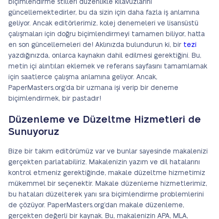
biçimlendirme stilleri düzenlikle kılavuzlarını
güncellemektedirler, bu da sizin için daha fazla iş anlamına
geliyor. Ancak editörlerimiz, kolej denemeleri ve lisansüstü
çalışmaları için doğru biçimlendirmeyi tamamen biliyor, hatta
en son güncellemeleri de! Aklınızda bulundurun ki, bir
tezi
yazdığınızda, onlarca kaynakın dahil edilmesi gerektiğini. Bu,
metin içi alıntıları eklemek ve referans sayfasını tamamlamak
için saatlerce çalışma anlamına geliyor. Ancak,
PaperMasters.org’da bir uzmana işi verip bir deneme
biçimlendirmek, bir pastadır!
Düzenleme ve Düzeltme Hizmetleri de
Sunuyoruz
Bize bir takım editörümüz var ve bunlar sayesinde makalenizi
gerçekten parlatabiliriz. Makalenizin yazım ve dil hatalarını
kontrol etmeniz gerektiğinde, makale düzeltme hizmetimiz
mükemmel bir seçenektir. Makale düzenleme hizmetlerimiz,
bu hataları düzelterek yanı sıra biçimlendirme problemlerini
de çözüyor. PaperMasters.org’dan makale düzenleme,
gerçekten değerli bir kaynak. Bu, makalenizin APA, MLA,