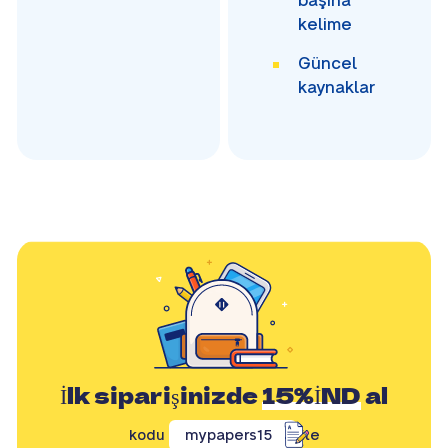
başına
kelime
Güncel
kaynaklar
İlk siparişinizde
15%İND
al
kodu
mypapers15
ile