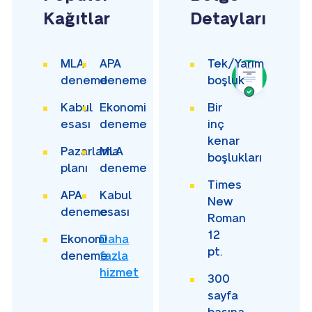
Kağıtlar
Detayları
MLA
APA
Tek/Yarım
deneme
deneme
boşluk
Kabul
Ekonomi
Bir
esası
deneme
inç
kenar
Pazarlama
MLA
boşlukları
planı
deneme
Times
APA
Kabul
New
deneme
esası
Roman
12
Ekonomi
Daha
pt.
deneme
fazla
hizmet
300
sayfa