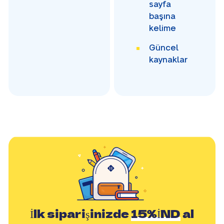
sayfa
başına
kelime
Güncel
kaynaklar
İlk siparişinizde
15%İND
al