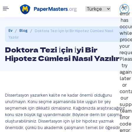
An
error
has
occu
/
/
Ev
Blog
Doktora Tezi İçin İyi Bir Hipotez Cümlesi Nasıl
while
Yazılır
proce
your
Doktora Tezi İçin İyi Bir
reque
Hipotez Cümlesi Nasıl Yazılır
Plea
try
again
later
or
cont
Dissertasyon yazarken kalite ne kadar önemli olduğunu
our
unutmayın. Konu seçme aşamasında bile uygun bir şey
supp
seçmemek için dikkatli olmalısınız. Kağıdınızda araştıracağınız
team
konu size büyük ilgi uyandırmalıdır. Böylece derin bir çalışma
Error
oluşturabilirsiniz. Dissertasyon için iyi bir hipotez yazmak
code
önemlidir, çünkü bu akademik çalışmanın temel bir öğesidir.
error: