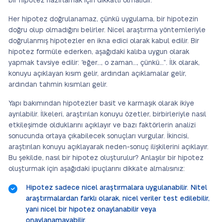
bir hipotez hazırlamak için dikkatli olmalıdır.
Her hipotez doğrulanamaz, çünkü uygulama, bir hipotezin
doğru olup olmadığını belirler. Nicel araştırma yöntemleriyle
doğrulanmış hipotezler en ikna edici olarak kabul edilir. Bir
hipotez formüle ederken, aşağıdaki kalıba uygun olarak
yapmak tavsiye edilir: “eğer…, o zaman…, çünkü…”. İlk olarak,
konuyu açıklayan kısım gelir, ardından açıklamalar gelir,
ardından tahmin kısımları gelir.
Yapı bakımından hipotezler basit ve karmaşık olarak ikiye
ayrılabilir. İlkeleri, araştırılan konuyu özetler, birbirleriyle nasıl
etkileşimde olduklarını açıklayır ve bazı faktörlerin analizi
sonucunda ortaya çıkabilecek sonuçları vurgular. İkincisi,
araştırılan konuyu açıklayarak neden-sonuç ilişkilerini açıklayır.
Bu şekilde, nasıl bir hipotez oluşturulur? Anlaşılır bir hipotez
oluşturmak için aşağıdaki ipuçlarını dikkate almalısınız:
Hipotez sadece nicel araştırmalara uygulanabilir. Nitel
araştırmalardan farklı olarak, nicel veriler test edilebilir,
yani nicel bir hipotez onaylanabilir veya
onaylanamayabilir.