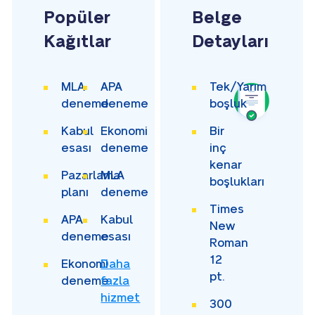
Popüler
Belge
Kağıtlar
Detayları
MLA
APA
Tek/Yarım
deneme
deneme
boşluk
Kabul
Ekonomi
Bir
esası
deneme
inç
kenar
Pazarlama
MLA
boşlukları
planı
deneme
Times
APA
Kabul
New
deneme
esası
Roman
12
Ekonomi
Daha
pt.
deneme
fazla
hizmet
300