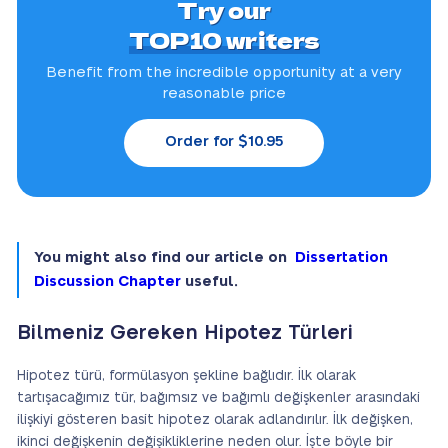
Try our
TOP10 writers
Benefit from the incredible
opportunity at a very
reasonable price
Order for $10.95
You might also find our article on
Dissertation
Discussion Chapter
useful.
Bilmeniz Gereken Hipotez Türleri
Hipotez türü, formülasyon şekline bağlıdır. İlk olarak
tartışacağımız tür, bağımsız ve bağımlı değişkenler arasındaki
ilişkiyi gösteren basit hipotez olarak adlandırılır. İlk değişken,
ikinci değişkenin değişikliklerine neden olur. İşte böyle bir