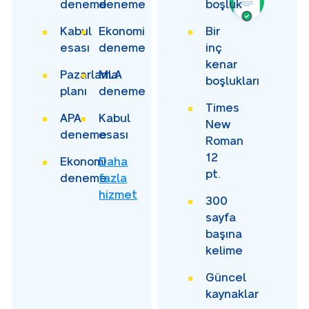
deneme
deneme
boşluk
Kabul
Ekonomi
Bir
esası
deneme
inç
kenar
Pazarlama
MLA
boşlukları
planı
deneme
Times
APA
Kabul
New
deneme
esası
Roman
12
Ekonomi
Daha
pt.
deneme
fazla
hizmet
300
sayfa
başına
kelime
Güncel
kaynaklar