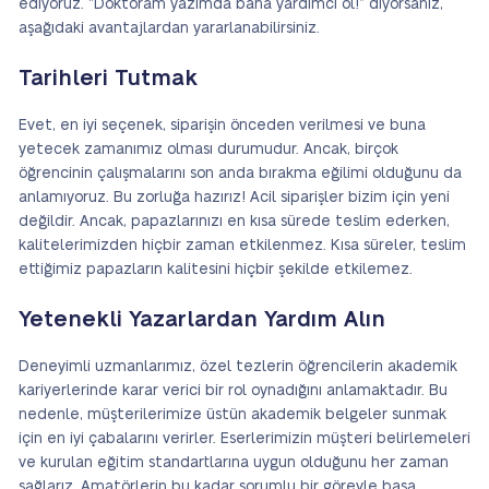
ediyoruz. “Doktoram yazımda bana yardımcı ol!” diyorsanız,
aşağıdaki avantajlardan yararlanabilirsiniz.
Tarihleri Tutmak
Evet, en iyi seçenek, siparişin önceden verilmesi ve buna
yetecek zamanımız olması durumudur. Ancak, birçok
öğrencinin çalışmalarını son anda bırakma eğilimi olduğunu da
anlamıyoruz. Bu zorluğa hazırız! Acil siparişler bizim için yeni
değildir. Ancak, papazlarınızı en kısa sürede teslim ederken,
kalitelerimizden hiçbir zaman etkilenmez. Kısa süreler, teslim
ettiğimiz papazların kalitesini hiçbir şekilde etkilemez.
Yetenekli Yazarlardan Yardım Alın
Deneyimli uzmanlarımız, özel tezlerin öğrencilerin akademik
kariyerlerinde karar verici bir rol oynadığını anlamaktadır. Bu
nedenle, müşterilerimize üstün akademik belgeler sunmak
için en iyi çabalarını verirler. Eserlerimizin müşteri belirlemeleri
ve kurulan eğitim standartlarına uygun olduğunu her zaman
sağlarız. Amatörlerin bu kadar sorumlu bir görevle başa