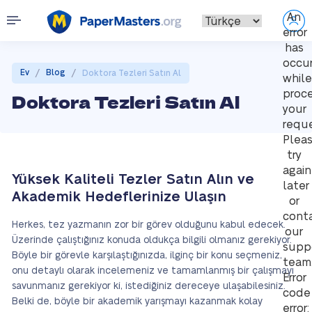
An
error
has
occu
/
/
Ev
Blog
Doktora Tezleri Satın Al
while
proce
Doktora Tezleri Satın Al
your
reque
Plea
try
again
Yüksek Kaliteli Tezler Satın Alın ve
later
Akademik Hedeflerinize Ulaşın
or
cont
Herkes, tez yazmanın zor bir görev olduğunu kabul edecek.
our
Üzerinde çalıştığınız konuda oldukça bilgili olmanız gerekiyor.
supp
Böyle bir görevle karşılaştığınızda, ilginç bir konu seçmeniz,
team
onu detaylı olarak incelemeniz ve tamamlanmış bir çalışmayı
Error
savunmanız gerekiyor ki, istediğiniz dereceye ulaşabilesiniz.
code
Belki de, böyle bir akademik yarışmayı kazanmak kolay
error: