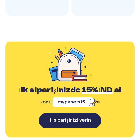
İlk siparişinizde
15%İND
al
kodu
mypapers15
ile
1. siparişinizi verin