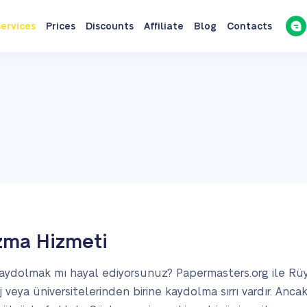
ervices
Prices
Discounts
Affiliate
Blog
Contacts
zma Hizmeti
 kaydolmak mı hayal ediyorsunuz? Papermasters.org ile Rüy
j veya üniversitelerinden birine kaydolma sırrı vardır. Anc