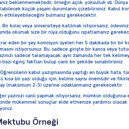
nız beklenmemektedir, örneğin açlık, yoksulluk vb. Dünya 
 olabilecek küçük yaşam durumlarını çizebilirsiniz. Kabul k
rı etkileyebileceğini bulmanız gerekecektir.
. Bir kolej veya üniversiteye katılmak istiyorsanız, ödevi
urumda okumak size bir rüya olduğunu ispatlamanız gerekece
krar eden bir şey, komisyon üyeleri her 5 dakikada bir bir k
lmasını istiyorsunuz. Bu, sadece girişte bir kanca veya tutu
azınızı sadece taramayacak, aynı zamanda her tek kelime
azı ilginç faktları bulup canlı bir şekilde sunabilirsiniz.
 Öğrencilerin kabul yazışmasında yaptığı en büyük hata, 
ü kısa bir yazı olduğu için, kelime sayısı önemlidir ve fikir
lay (maksimum 2-3) üzerine odaklanmanız gerekecektir.
Eğer yazınızı canlı yapmak istiyorsanız, mümkün olduğunca
ecinde mükemmel sonuçlar elde etmenize yardımcı olacak k
yoruz.
 Mektubu Örneği