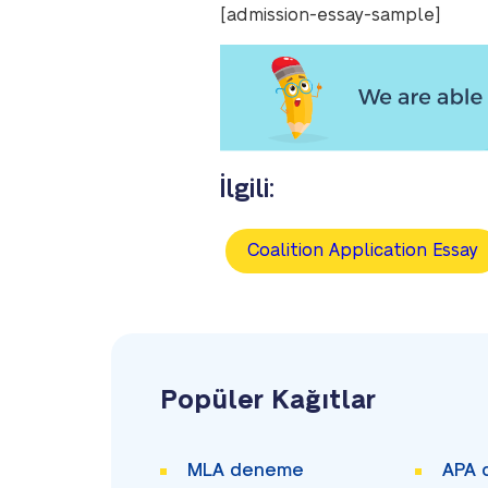
[admission-essay-sample]
İlgili:
Coalition Application Essay
Popüler Kağıtlar
MLA deneme
APA 