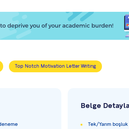
Top Notch Motivation Letter Writing
Belge Detayla
deneme
Tek/Yarım
boşluk