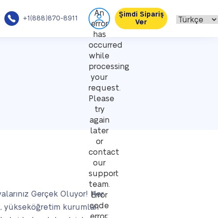
An
Şimdi Sipariş
+1(888)870-8911
Ver
error
has
occurred
while
processing
your
request.
Please
try
again
later
or
contact
our
support
team.
alarınız Gerçek Oluyor! Her
Error
code
ak, yükseköğretim kurumları
error: