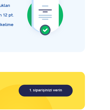
kları
an
12 pt.
 kelime
1. siparişinizi verin