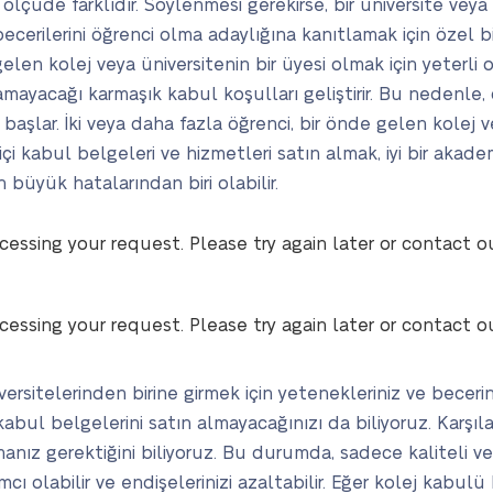
ölçüde farklıdır. Söylenmesi gerekirse, bir üniversite ve
becerilerini öğrenci olma adaylığına kanıtlamak için özel 
len kolej veya üniversitenin bir üyesi olmak için yeterli olm
yamayacağı karmaşık kabul koşulları geliştirir. Bu nedenle
 başlar. İki veya daha fazla öğrenci, bir önde gelen kolej v
miçi kabul belgeleri ve hizmetleri satın almak, iyi bir akad
 büyük hatalarından biri olabilir.
cessing your request. Please try again later or contact o
cessing your request. Please try again later or contact o
iversitelerinden birine girmek için yetenekleriniz ve beceri
ul belgelerini satın almayacağınızı da biliyoruz. Karşılaş
amanız gerektiğini biliyoruz. Bu durumda, sadece kaliteli v
mcı olabilir ve endişelerinizi azaltabilir. Eğer kolej kabu