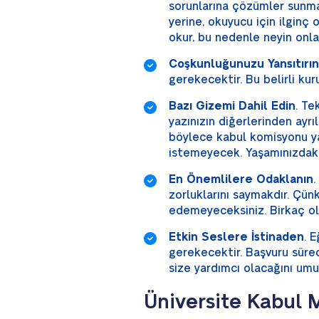
sorunlarına çözümler sunma
yerine, okuyucu için ilginç
okur, bu nedenle neyin onla
Coşkunluğunuzu Yansıtırın
gerekecektir. Bu belirli k
Bazı Gizemi Dahil Edin
. Te
yazınızın diğerlerinden ayrı
böylece kabul komisyonu y
istemeyecek. Yaşamınızdaki b
En Önemlilere Odaklanın
.
zorluklarını saymakdır. Çünk
edemeyeceksiniz. Birkaç o
Etkin Seslere İstinaden
. 
gerekecektir. Başvuru sür
size yardımcı olacağını umu
Üniversite Kabul