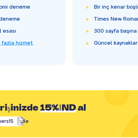
omi deneme
Bir inç
kenar boşlu
 deneme
Times New Rom
l esası
300
sayfa başına
 fazla hizmet
Güncel kaynaklar
arişinizde
15%İND
al
ers15
ile