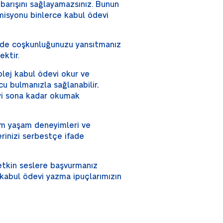
barışını sağlayamazsınız. Bunun
omisyonu binlerce kabul ödevi
nizde coşkunluğunuzu yansıtmanız
ktir.
olej kabul ödevi okur ve
cu bulmanızla sağlanabilir,
yi sona kadar okumak
tüm yaşam deneyimleri ve
lerinizi serbestçe ifade
 etkin seslere başvurmanız
abul ödevi yazma ipuçlarımızın