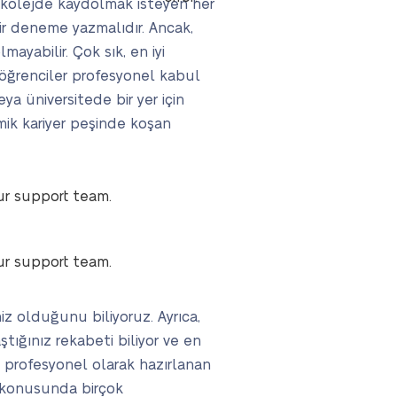
ya kolejde kaydolmak isteyen her
bir deneme yazmalıdır. Ancak,
ayabilir. Çok sık, en iyi
, öğrenciler profesyonel kabul
eya üniversitede bir yer için
emik kariyer peşinde koşan
ur support team.
ur support team.
niz olduğunu biliyoruz. Ayrıca,
tığınız rekabeti biliyor ve en
e profesyonel olarak hazırlanan
lü konusunda birçok