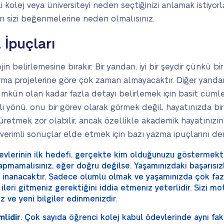
li kolej veya üniversiteyi neden seçtiğinizi anlamak istiyo
arı sizi beğenmelerine neden olmalısınız.
İpuçları
jin belirlemesine bırakır. Bir yandan, iyi bir şeydir çünkü bi
ma projelerine göre çok zaman almayacaktır. Diğer yandan
kün olan kadar fazla detayı belirlemek için basit cümle 
 yönü, onu bir görev olarak görmek değil, hayatınızda bir
retmek zor olabilir, ancak özellikle akademik hayatınızı
rimli sonuçlar elde etmek için bazı yazma ipuçlarını de
evlerinin ilk hedefi, gerçekte kim olduğunuzu göstermekti
pmamalısınız, eğer doğru değilse. Yaşamınızdaki başarısızlık
 inanacaktır. Sadece olumlu olmak ve yaşamınızda çok fazla
ileri gitmeniz gerektiğini iddia etmeniz yeterlidir. Sizi mo
z ve yeni bilgiler edinmenizdir.
mlidir
. Çok sayıda öğrenci kolej kabul ödevlerinde aynı fak