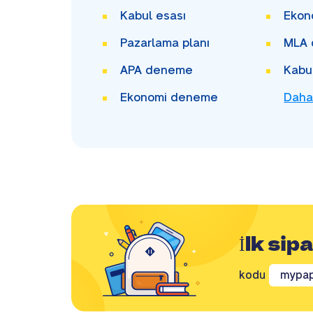
Kabul esası
Ekon
Pazarlama planı
MLA
APA deneme
Kabu
Ekonomi deneme
Daha
İlk sip
kodu
mypap