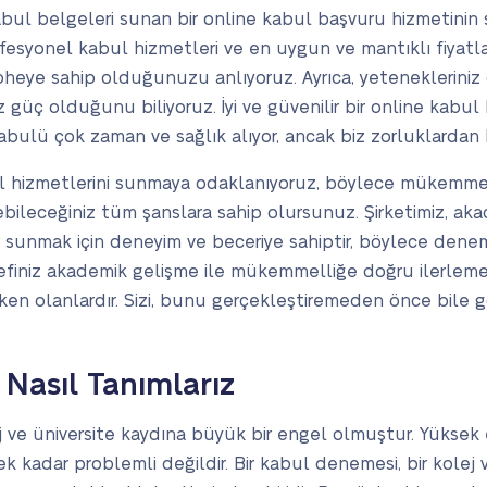
abul belgeleri sunan bir online kabul başvuru hizmetinin 
fesyonel kabul hizmetleri ve en uygun ve mantıklı fiyatlarl
heye sahip olduğunuzu anlıyoruz. Ayrıca, yetenekleriniz
 güç olduğunu biliyoruz. İyi ve güvenilir bir online kabu
kabulü çok zaman ve sağlık alıyor, ancak biz zorluklardan
ul hizmetlerini sunmaya odaklanıyoruz, böylece mükemmel 
ileceğiniz tüm şanslara sahip olursunuz. Şirketimiz, ak
ler sunmak için deneyim ve beceriye sahiptir, böylece de
edefiniz akademik gelişme ile mükemmelliğe doğru ilerlemek
eken olanlardır. Sizi, bunu gerçekleştiremeden önce bile
Nasıl Tanımlarız
 ve üniversite kaydına büyük bir engel olmuştur. Yüksek eğ
ek kadar problemli değildir. Bir kabul denemesi, bir kolej 