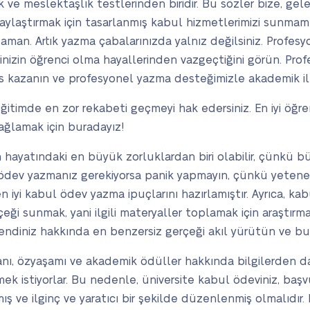
 ve meslektaşlık testlerinden biridir. Bu sözler bize, gele
laylaştırmak için tasarlanmış kabul hizmetlerimizi sunmamı
zaman. Artık yazma çabalarınızda yalnız değilsiniz. Profesy
erinizin öğrenci olma hayallerinden vazgeçtiğini görün. Pro
urs kazanın ve profesyonel yazma desteğimizle akademik i
 eğitimde en zor rekabeti geçmeyi hak edersiniz. En iyi öğre
ağlamak için buradayız!
in hayatındaki en büyük zorluklardan biri olabilir, çünkü
l ödev yazmanız gerekiyorsa panik yapmayın, çünkü yetene
n iyi kabul ödev yazma ipuçlarını hazırlamıştır. Ayrıca, k
rçeği sunmak, yani ilgili materyaller toplamak için araşt
diniz hakkında en benzersiz gerçeği akıl yürütün ve bun
ı, özyaşamı ve akademik ödüller hakkında bilgilerden dah
 istiyorlar. Bu nedenle, üniversite kabul ödeviniz, başv
ve ilginç ve yaratıcı bir şekilde düzenlenmiş olmalıdır. Kab