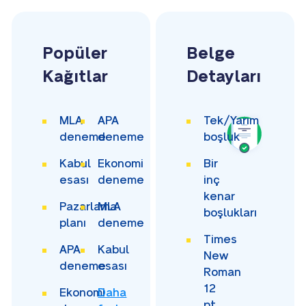
Popüler
Belge
Kağıtlar
Detayları
MLA
APA
Tek/Yarım
deneme
deneme
boşluk
Kabul
Ekonomi
Bir
esası
deneme
inç
kenar
Pazarlama
MLA
boşlukları
planı
deneme
Times
APA
Kabul
New
deneme
esası
Roman
12
Ekonomi
Daha
pt.