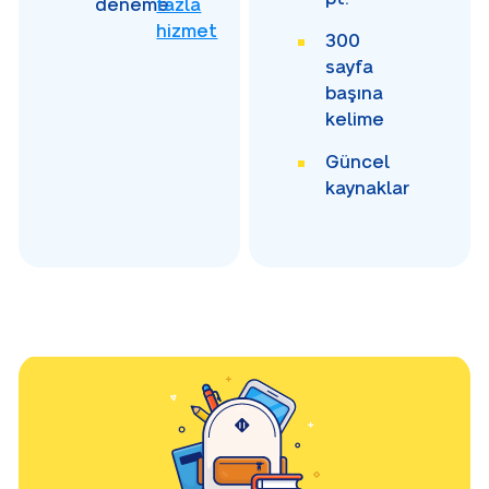
deneme
fazla
hizmet
300
sayfa
başına
kelime
Güncel
kaynaklar