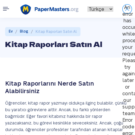
An
error
has
occu
/
/
Ev
Blog
Kitap Raporları Satın Al
while
proce
Kitap Raporları Satın Al
your
reque
Plea
try
again
later
Kitap Raporlarını Nerde Satın
or
Alabilirsiniz
cont
our
Öğrenciler, kitap rapor yazmayı oldukça ilginç bulabilir, çünkü
supp
bu yaratıcı görevlere aittir. Ancak, bu farklı yönlerden
team
bağımlıdır. Eğer favori kitabınız hakkında bir rapor
Error
yazacaksanız, bu görevi kesinlikle seveceksiniz. Ancak, çoğu
code
durumda, öğrenciler profesörler tarafından atanan kitaplar
error: