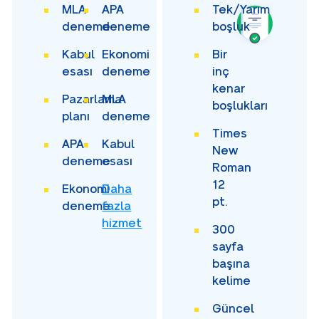
MLA
APA
Tek/Yarım
deneme
deneme
boşluk
Kabul
Ekonomi
Bir
esası
deneme
inç
kenar
Pazarlama
MLA
boşlukları
planı
deneme
Times
APA
Kabul
New
deneme
esası
Roman
12
Ekonomi
Daha
pt.
deneme
fazla
hizmet
300
sayfa
başına
kelime
Güncel