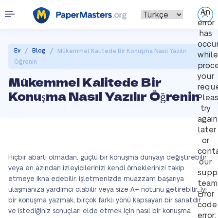
An
error
has
occu
/
/
Ev
Blog
Mükemmel Kalitede Bir Konuşma Nasıl Yazılır
while
Öğrenin
proce
your
Mükemmel Kalitede Bir
reque
Konuşma Nasıl Yazılır Öğrenin
Plea
try
again
later
or
cont
Hiçbir abartı olmadan, güçlü bir konuşma dünyayı değiştirebilir
our
veya en azından izleyicilerinizi kendi örneklerinizi takip
supp
etmeye ikna edebilir, işletmenizde muazzam başarıya
team
ulaşmanıza yardımcı olabilir veya size A+ notunu getirebilir. İyi
Error
bir konuşma yazmak, birçok farklı yönü kapsayan bir sanatdır
code
ve istediğiniz sonuçları elde etmek için nasıl bir konuşma
error: