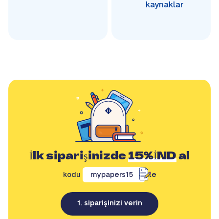
kaynaklar
İlk siparişinizde
15%İND
al
kodu
mypapers15
ile
1. siparişinizi verin