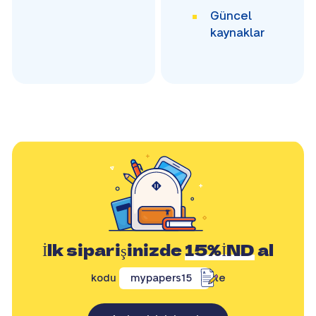
Güncel
kaynaklar
İlk siparişinizde
15%İND
al
kodu
mypapers15
ile