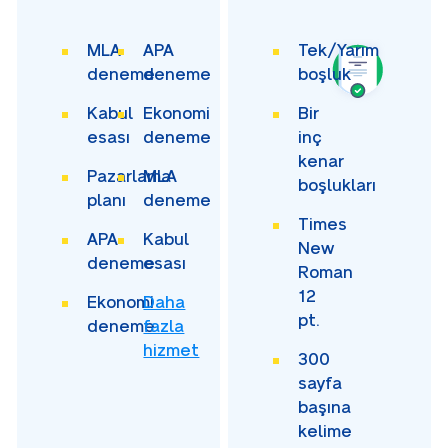
MLA
APA
Tek/Yarım
deneme
deneme
boşluk
Kabul
Ekonomi
Bir
esası
deneme
inç
kenar
Pazarlama
MLA
boşlukları
planı
deneme
Times
APA
Kabul
New
deneme
esası
Roman
12
Ekonomi
Daha
pt.
deneme
fazla
hizmet
300
sayfa
başına
kelime