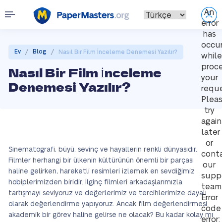
An
error
has
occu
/
/
Ev
Blog
Nasıl Bir Film İnceleme Denemesi Yazılır?
while
proce
Nasıl Bir Film İnceleme
your
Denemesi Yazılır?
reque
Plea
try
again
later
or
Sinematografi, büyü, sevinç ve hayallerin renkli dünyasıdır.
cont
Filmler herhangi bir ülkenin kültürünün önemli bir parçası
our
haline gelirken, hareketli resimleri izlemek en sevdiğimiz
supp
hobiplerimizden biridir. İlginç filmleri arkadaşlarımızla
team
tartışmayı seviyoruz ve değerlerimiz ve tercihlerimize dayalı
Error
olarak değerlendirme yapıyoruz. Ancak film değerlendirmesi
code
akademik bir görev haline gelirse ne olacak? Bu kadar kolay mı
error: