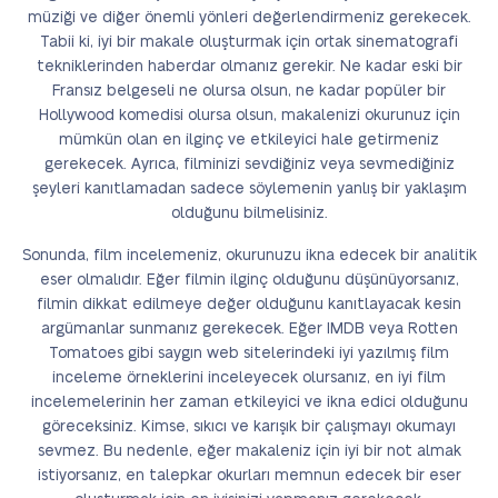
müziği ve diğer önemli yönleri değerlendirmeniz gerekecek.
Tabii ki, iyi bir makale oluşturmak için ortak sinematografi
tekniklerinden haberdar olmanız gerekir. Ne kadar eski bir
Fransız belgeseli ne olursa olsun, ne kadar popüler bir
Hollywood komedisi olursa olsun, makalenizi okurunuz için
mümkün olan en ilginç ve etkileyici hale getirmeniz
gerekecek. Ayrıca, filminizi sevdiğiniz veya sevmediğiniz
şeyleri kanıtlamadan sadece söylemenin yanlış bir yaklaşım
olduğunu bilmelisiniz.
Sonunda, film incelemeniz, okurunuzu ikna edecek bir analitik
eser olmalıdır. Eğer filmin ilginç olduğunu düşünüyorsanız,
filmin dikkat edilmeye değer olduğunu kanıtlayacak kesin
argümanlar sunmanız gerekecek. Eğer IMDB veya Rotten
Tomatoes gibi saygın web sitelerindeki iyi yazılmış film
inceleme örneklerini inceleyecek olursanız, en iyi film
incelemelerinin her zaman etkileyici ve ikna edici olduğunu
göreceksiniz. Kimse, sıkıcı ve karışık bir çalışmayı okumayı
sevmez. Bu nedenle, eğer makaleniz için iyi bir not almak
istiyorsanız, en talepkar okurları memnun edecek bir eser