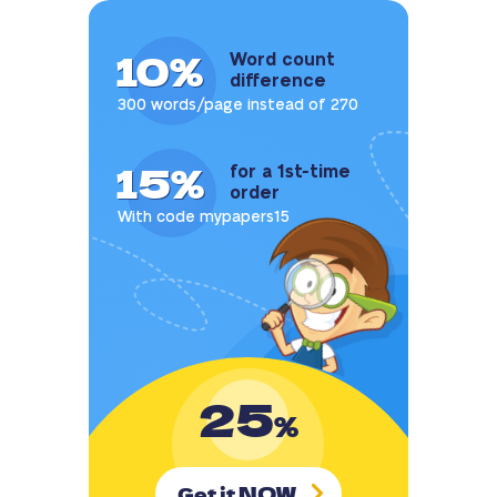
10%
Word count
difference
300 words/page instead of 270
15%
for a 1st-time
order
With code mypapers15
25
%
NOW
Get it