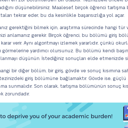
ken en zor bölümlerden biri olabilir. Tezinizdeki önceki 
dığını düşünebilirsiniz. Maalesef, birçok öğrenci tartış
ları tekrar eder, bu da kesinlikle başarısızlığa yol açar.
 gerektiğini bilmek için, araştırma sürecinde hangi tür ver
nizi anlamanız gerekir. Birçok öğrenci, bu bölümü giriş b
ar verir. Aynı algoritmayı izlemek yararlıdır, çünkü okurl
ı görmelerine yardımcı olursunuz. Bu bölümü kendi başın
llanmayı düşünün. İstediğiniz sonuçları elde etmenizde siz
gi bir diğer bölüm, bir giriş, gövde ve sonuç kısımına sahip
 tezinizdeki giriş bölümüne bağlamaktır. Gövde ise, güçl
tışma sunmalıdır. Son olarak, tartışma bölümünün sonuç kısı
k zorundadır.