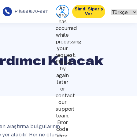
An
Şimdi Sipariş
+1(888)870-8911
Ver
error
has
occurred
while
processing
your
rdımcı Kılacak
request.
Please
try
again
later
or
contact
our
support
team.
Error
en araştırma bulgularının
code
yer alabilir. Her ne olursa
error: