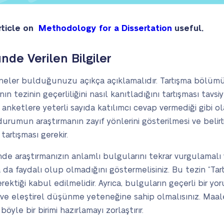
rticle on
Methodology for a Dissertation
useful.
nde Verilen Bilgiler
da neler bulduğunuzu açıkça açıklamalıdır. Tartışma bölü
n tezinin geçerliliğini nasıl kanıtladığını tartışması tavsi
a anketlere yeterli sayıda katılımcı cevap vermediği gibi ol
urumun araştırmanın zayıf yönlerini gösterilmesi ve belirt
artışması gerekir.
de araştırmanızın anlamlı bulgularını tekrar vurgulamal
da da faydalı olup olmadığını göstermelisiniz. Bu tezin “
rektiği kabul edilmelidir. Ayrıca, bulguların geçerli bir 
ı ve eleştirel düşünme yeteneğine sahip olmalısınız. Maal
öyle bir birimi hazırlamayı zorlaştırır.