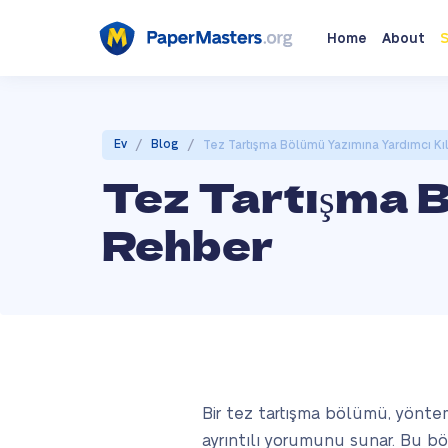
Home
About
S
/
/
Ev
Blog
Tez Tartışma Bölümü Yazımına Yardımcı K
Tez Tartışma 
Rehber
Bir tez tartışma bölümü, yönte
ayrıntılı yorumunu sunar. Bu böl