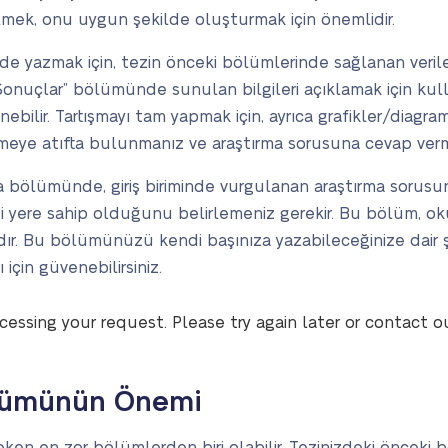
ilmek, onu uygun şekilde oluşturmak için önemlidir.
e yazmak için, tezin önceki bölümlerinde sağlanan veriler
onuçlar” bölümünde sunulan bilgileri açıklamak için kullan
bilir. Tartışmayı tam yapmak için, ayrıca grafikler/diagra
ye atıfta bulunmanız ve araştırma sorusuna cevap verme
a bölümünde, giriş biriminde vurgulanan araştırma sorusun
ngi yere sahip olduğunu belirlemeniz gerekir. Bu bölüm, ok
ıdır. Bu bölümünüzü kendi başınıza yazabileceğinize dair ş
için güvenebilirsiniz.
cessing your request. Please try again later or contact o
ölümünün Önemi