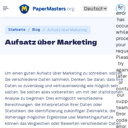
An
error
has
occu
/
/
Startseite
Blog
Aufsatz über Marketing
whil
proc
Aufsatz über Marketing
your
reque
Plea
try
again
Um einen guten Aufsatz über Marketing zu schreiben, sollten
later
Sie verschiedene Daten sammeln. Denken Sie daran, dass Ihre
or
Daten so zuverlässig und vertrauenswürdig wie möglich sein
cont
sollten. Sie sollten alles vorbereiten, um mit der statistischen
our
Analyse zu beginnen. Dies ermöglicht verschiedene
supp
Berechnungen, die Interpretation Ihrer Daten oder
team
Statistiken, die Identifizierung zukünftiger Zielmärkte, die
Error
Vorhersage möglicher Ergebnisse usw. Marketingaufsätze
code
können das Vergleichen oder Bewerten verschiedener Daten
error: