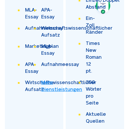
Einzel/Doppel
Abstand
MLA-
APA-
Essay
Essay
Ein-
Zoll
Aufnahmeessay
Wirtschaftswissenschaftlicher
Ränder
Aufsatz
Times
Marketingplan
MLA-
New
Essay
Roman
12
APA-
Aufnahmeessay
pt.
Essay
300
Wirtschaftswissenschaftlicher
Mehr
Wörter
Aufsatz
Dienstleistungen
pro
Seite
Aktuelle
Quellen