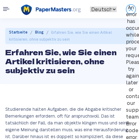
An
error
has
occu
/
/
Startseite
Blog
Erfahren Sie, wie Sie einen Artikel
whil
kritisieren, ohne subjektiv zu sein
proc
your
Erfahren Sie, wie Sie einen
reque
Artikel kritisieren, ohne
Plea
subjektiv zu sein
try
again
later
or
cont
our
Studierende halten Aufgaben, die die Abgabe kritischer
supp
Bemerkungen erfordern, oft für anspruchsvoll. Das ist
team
tatsächlich der Fall, da man objektiv klingen muss und seine
Error
eigene Meinung darstellen muss, was eine Herausforderung
code
ist. Darüber hinaus ist es doppelt so kompliziert, da diese
error: