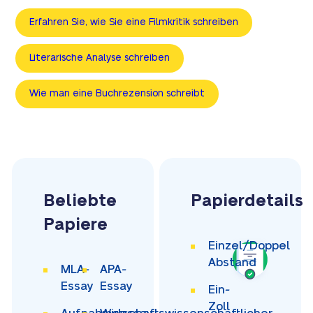
Erfahren Sie, wie Sie eine Filmkritik schreiben
Literarische Analyse schreiben
Wie man eine Buchrezension schreibt
Beliebte
Papierdetails
Papiere
Einzel/Doppel
Abstand
MLA-
APA-
Essay
Essay
Ein-
Zoll