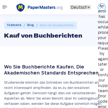
An
error
has
occu
/
/
Startseite
Blog
Kauf von Buchberichten
whil
proc
Kauf von Buchberichten
your
reque
Plea
try
again
later
Wo Sie Buchberichte Kaufen, Die
or
Akademischen Standards Entsprechen
cont
our
Studierende könnten das Schreiben von Buchberichten als
supp
recht interessant empfinden, da es zu den kreativen
team
Aufgaben gehört. Dennoch hängt dies von verschiedenen
Error
Aspekten ab. Wenn Sie einen Bericht über Ihr Lieblingsbuch
code
verfassen sollen, werden Sie diese Aufgabe sicherlich mögen.
error: