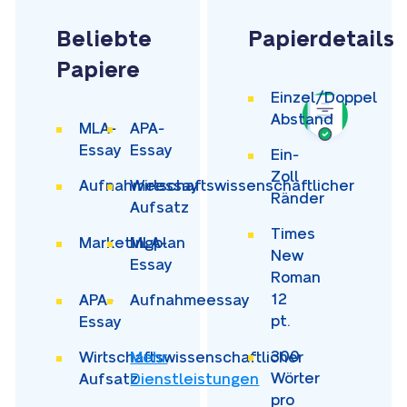
Beliebte
Papierdetails
Papiere
Einzel/Doppel
Abstand
MLA-
APA-
Essay
Essay
Ein-
Zoll
Aufnahmeessay
Wirtschaftswissenschaftlicher
Ränder
Aufsatz
Times
Marketingplan
MLA-
New
Essay
Roman
12
APA-
Aufnahmeessay
pt.
Essay
300
Wirtschaftswissenschaftlicher
Mehr
Wörter
Aufsatz
Dienstleistungen
pro