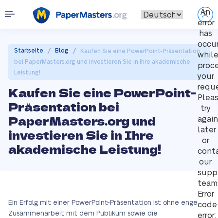
An
error
has
occu
/
/
Startseite
Blog
Kaufen Sie eine PowerPoint-Präsentation
whil
bei PaperMasters.org und investieren Sie in Ihre akademische
proc
Leistung!
your
reque
Kaufen Sie eine PowerPoint-
Plea
Präsentation bei
try
PaperMasters.org und
again
later
investieren Sie in Ihre
or
akademische Leistung!
cont
our
supp
team
Error
Ein Erfolg mit einer PowerPoint-Präsentation ist ohne enge
code
Zusammenarbeit mit dem Publikum sowie die
error: