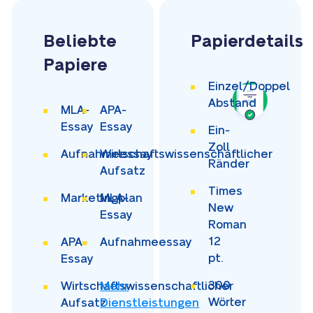
Beliebte
Papierdetails
Papiere
Einzel/Doppel
Abstand
MLA-
APA-
Essay
Essay
Ein-
Zoll
Aufnahmeessay
Wirtschaftswissenschaftlicher
Ränder
Aufsatz
Times
Marketingplan
MLA-
New
Essay
Roman
12
APA-
Aufnahmeessay
pt.
Essay
300
Wirtschaftswissenschaftlicher
Mehr
Wörter
Aufsatz
Dienstleistungen