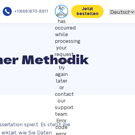
An
Jetzt
+1(888)870-8911
bestellen
error
has
occurred
while
processing
your
iner Methodik
request.
Please
try
again
later
or
contact
our
support
team.
Error
ertation spielt. Es stellt die
code
erklärt, wie Sie Daten
error: