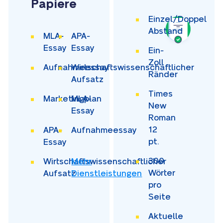
Papiere
Einzel/Doppel
Abstand
MLA-
APA-
Essay
Essay
Ein-
Zoll
Aufnahmeessay
Wirtschaftswissenschaftlicher
Ränder
Aufsatz
Times
Marketingplan
MLA-
New
Essay
Roman
12
APA-
Aufnahmeessay
pt.
Essay
300
Wirtschaftswissenschaftlicher
Mehr
Wörter
Aufsatz
Dienstleistungen
pro
Seite
Aktuelle