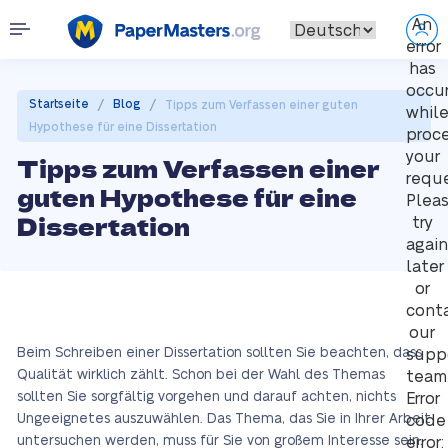
An
error
has
occu
/
/
Startseite
Blog
Tipps zum Verfassen einer guten
whil
Hypothese für eine Dissertation
proc
your
Tipps zum Verfassen einer
reque
guten Hypothese für eine
Plea
Dissertation
try
again
later
or
cont
our
Beim Schreiben einer Dissertation sollten Sie beachten, dass
supp
Qualität wirklich zählt. Schon bei der Wahl des Themas
team
sollten Sie sorgfältig vorgehen und darauf achten, nichts
Error
Ungeeignetes auszuwählen. Das Thema, das Sie in Ihrer Arbeit
code
untersuchen werden, muss für Sie von großem Interesse sein.
error: