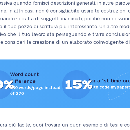
ssiva quando fornisci descrizioni generali, in altre pa
e. In altri casi, non è consigliabile usare le costruzioni
 quando si tratta di soggetti inanimati, poiché non posso
e il tuo pezzo di scrittura più interessante. Un altro mo
tivo che il tuo lavoro sta perseguendo e trarre conclusion
 consideri la creazione di un elaborato coinvolgente diff
Word count
0%
15%
for a 1st-time or
difference
With code mypaper
300 words/page instead
of 270
ttura più facile, puoi trovare un buon esempio di tesi e c