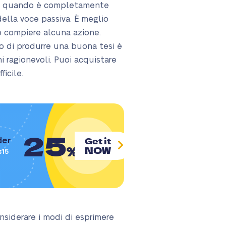
role quando è completamente
 della voce passiva. È meglio
no compiere alcuna azione.
do di produrre una buona tesi è
i ragionevoli. Puoi acquistare
icile.
25
Get it
der
%
NOW
s15
onsiderare i modi di esprimere