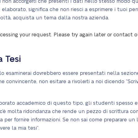
i non accorgerti che presenti i dati nello stesso modo qua
elaborato, significa che non riesci a esprimere i tuoi pen
fficoltà, acquista un tema dalla nostra azienda.
cessing your request. Please try again later or contact 
 Tesi
lo esaminerai dovrebbero essere presentati nella sezione
e convincente, non esitare a rivolerti a noi dicendo “Scriv
borato accademico di questo tipo, gli studenti spesso e
’è molta ridondanza che rende un pezzo di scrittura com
va per fornire informazioni. Se non sai come preparare un 
vere la mia tesi”.