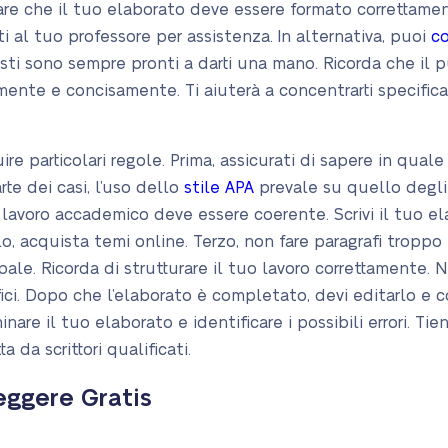
are che il tuo elaborato deve essere formato correttamen
iti al tuo professore per assistenza. In alternativa, puoi
co
onisti sono sempre pronti a darti una mano. Ricorda che il
ente e concisamente. Ti aiuterà a concentrarti specific
re particolari regole. Prima, assicurati di sapere in quale
rte dei casi, l’uso dello
stile APA
prevale su quello degli al
avoro accademico deve essere coerente. Scrivi il tuo ela
o, acquista temi online. Terzo, non fare paragrafi troppo l
cipale. Ricorda di strutturare il tuo lavoro correttamente.
i. Dopo che l’elaborato è completato, devi editarlo e c
inare il tuo elaborato e identificare i possibili errori. T
a da scrittori qualificati.
eggere Gratis