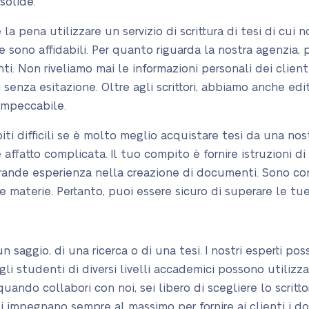
solide.
la pena utilizzare un servizio di scrittura di tesi di cui 
e sono affidabili. Per quanto riguarda la nostra agenzia
nti. Non riveliamo mai le informazioni personali dei clien
i senza esitazione. Oltre agli scrittori, abbiamo anche edi
impeccabile.
ti difficili se è molto meglio acquistare tesi da una no
ffatto complicata. Il tuo compito è fornire istruzioni di 
 grande esperienza nella creazione di documenti. Sono con
e materie. Pertanto, puoi essere sicuro di superare le tue d
n saggio, di una ricerca o di una tesi. I nostri esperti po
i studenti di diversi livelli accademici possono utilizzare 
uando collabori con noi, sei libero di scegliere lo scritt
ti si impegnano sempre al massimo per fornire ai clienti i