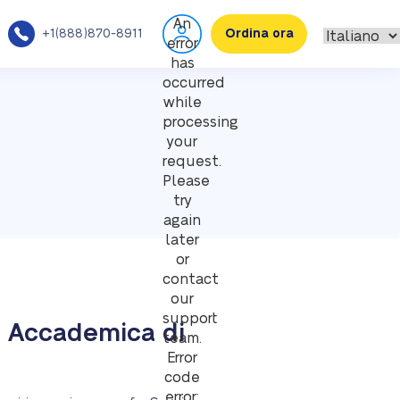
An
+1(888)870-8911
Ordina ora
error
has
occurred
while
processing
your
request.
Please
try
again
later
or
contact
our
support
a Accademica di
team.
Error
code
error: