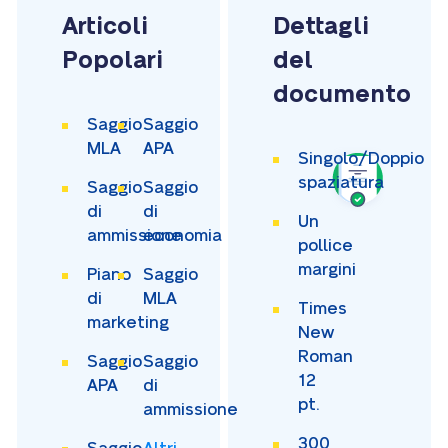
Articoli
Dettagli
Popolari
del
documento
Saggio
Saggio
MLA
APA
Singolo/Doppio
spaziatura
Saggio
Saggio
di
di
Un
ammissione
economia
pollice
margini
Piano
Saggio
di
MLA
Times
marketing
New
Roman
Saggio
Saggio
12
APA
di
pt.
ammissione
300